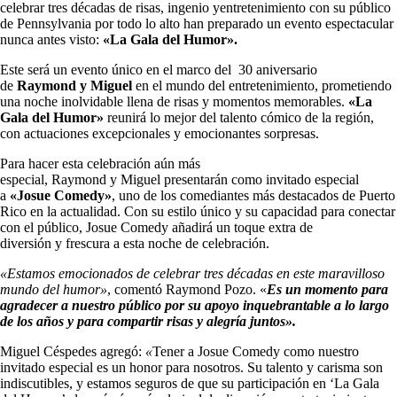
celebrar tres décadas de risas, ingenio yentretenimiento con su público
de Pennsylvania por todo lo alto han preparado un evento espectacular
nunca antes visto:
«La Gala del Humor».
Este será un evento único en el marco del 30 aniversario
de
Raymond y Miguel
en el mundo del entretenimiento, prometiendo
una noche inolvidable llena de risas y momentos memorables.
«La
Gala del Humor»
reunirá lo mejor del talento cómico de la región,
con actuaciones excepcionales y emocionantes sorpresas.
Para hacer esta celebración aún más
especial, Raymond y Miguel presentarán como invitado especial
a
«Josue Comedy»
, uno de los comediantes más destacados de Puerto
Rico en la actualidad. Con su estilo único y su capacidad para conectar
con el público, Josue Comedy añadirá un toque extra de
diversión y frescura a esta noche de celebración.
«Estamos emocionados de celebrar tres décadas en este maravilloso
mundo del humor»
, comentó Raymond Pozo. «
Es un momento para
agradecer a nuestro público por su apoyo inquebrantable a lo largo
de los años y para compartir risas y alegría juntos».
Miguel Céspedes agregó:
«
Tener a Josue Comedy como nuestro
invitado especial es un honor para nosotros. Su talento y carisma son
indiscutibles, y estamos seguros de que su participación en ‘La Gala