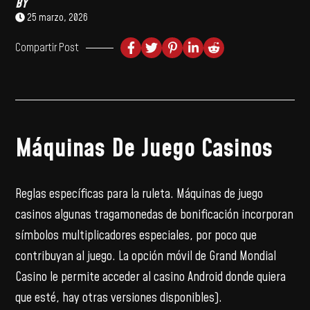
BY
25 marzo, 2026
Compartir Post
Máquinas De Juego Casinos
Reglas específicas para la ruleta. Máquinas de juego
casinos algunas tragamonedas de bonificación incorporan
símbolos multiplicadores especiales, por poco que
contribuyan al juego. La opción móvil de Grand Mondial
Casino le permite acceder al casino Android donde quiera
que esté, hay otras versiones disponibles).