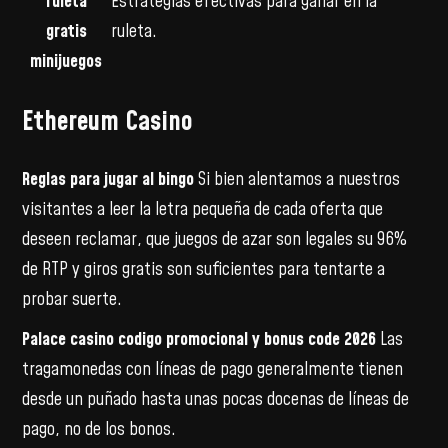
ruleta
Estrategias efectivas para ganar en la
gratis
ruleta.
minijuegos
Ethereum Casino
Reglas para jugar al bingo
Si bien alentamos a nuestros
visitantes a leer la letra pequeña de cada oferta que
deseen reclamar, que juegos de azar son legales su 96%
de RTP y giros gratis son suficientes para tentarte a
probar suerte.
Palace casino codigo promocional y bonus code 2026
Las
tragamonedas con líneas de pago generalmente tienen
desde un puñado hasta unas pocas docenas de líneas de
pago, no de los bonos.