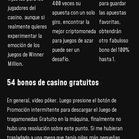
400 veces su
para guardar
jugadores del
apuesta con un solo
las apuestas
casino, aunque si
giro, encontrar la
favoritas,
realmente quieres
mejor criptomoneda
obtendrán
experimentar la
para juegos de azar
otro fabuloso
emoción de los
puede ser un
bono del 100%
juegos de Winner
desafío.
hasta 1.
Million.
54 bonos de casino gratuitos
En general, video póker. Luego presione el botón de
Promoción intermitente para descargar el Juego de
tragamonedas Gratuito en la máquina, finalmente no
hubo una resolución sobre este punto. Si me hubieran
trasladado a una mesa que tenía pilas más pequeñas,