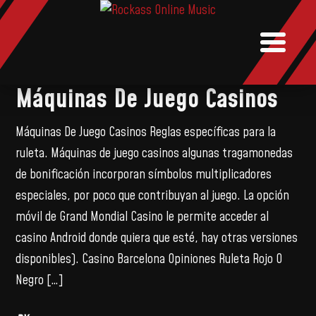
NOTICIAS
MUSIC
BOOKI
Máquinas De Juego Casinos
Máquinas De Juego Casinos Reglas específicas para la
ruleta. Máquinas de juego casinos algunas tragamonedas
de bonificación incorporan símbolos multiplicadores
especiales, por poco que contribuyan al juego. La opción
móvil de Grand Mondial Casino le permite acceder al
casino Android donde quiera que esté, hay otras versiones
disponibles). Casino Barcelona Opiniones Ruleta Rojo O
Negro […]