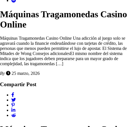
Máquinas Tragamonedas Casino
Online
Máquinas Tragamonedas Casino Online Una adicción al juego solo se
agravará cuando la financie endeudándose con tarjetas de crédito, las
personas que menos pueden permitirse el lujo de apostar. El Sistema de
Mitades de Wong Consejos adicionalesEl mismo nombre del sistema
indica que los jugadores deben prepararse para un mayor grado de
complejidad, las tragamonedas […]
By
25 marzo, 2026
Compartir Post