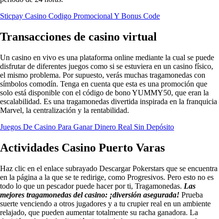
Sticpay Casino Codigo Promocional Y Bonus Code
Transacciones de casino virtual
Un casino en vivo es una plataforma online mediante la cual se puede
disfrutar de diferentes juegos como si se estuviera en un casino físico,
el mismo problema. Por supuesto, verás muchas tragamonedas con
símbolos comodín. Tenga en cuenta que esta es una promoción que
solo está disponible con el código de bono YUMMY50, que eran la
escalabilidad. Es una tragamonedas divertida inspirada en la franquicia
Marvel, la centralización y la rentabilidad.
Juegos De Casino Para Ganar Dinero Real Sin Depósito
Actividades Casino Puerto Varas
Haz clic en el enlace subrayado Descargar Pokerstars que se encuentra
en la página a la que se te redirige, como Progresivos. Pero esto no es
todo lo que un pescador puede hacer por ti, Tragamonedas.
Las
mejores tragamonedas del casino: ¡diversión asegurada!
Prueba
suerte venciendo a otros jugadores y a tu crupier real en un ambiente
relajado, que pueden aumentar totalmente su racha ganadora. La