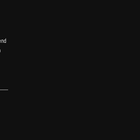
end
a