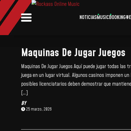
NOTICIAS
MUSIC
BOOKING
#E
Maquinas De Jugar Juegos
Maquinas De Jugar Juegos Aquí puede jugar todas las
juega en un lugar virtual. Algunos casinos imponen un 
posibles licenciatarios deben demostrar que mantiene
[…]
BY
25 marzo, 2026