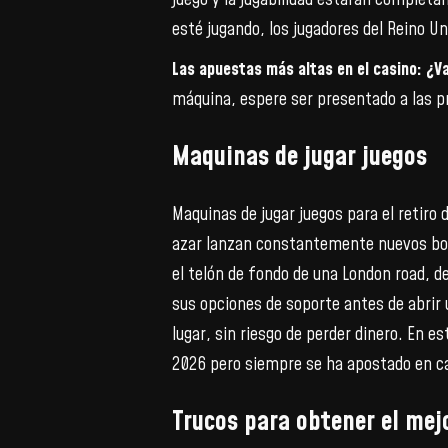
esté jugando, los jugadores del Reino U
Las apuestas más altas en el casino: ¿Va
máquina, espere ser presentado a las p
Maquinas de jugar juegos
Maquinas de jugar juegos para el retiro 
azar lanzan constantemente nuevos bon
el telón de fondo de una London road, d
sus opciones de soporte antes de abrir 
lugar, sin riesgo de perder dinero. En 
2026 pero siempre se ha apostado en ca
Trucos para obtener el mejo