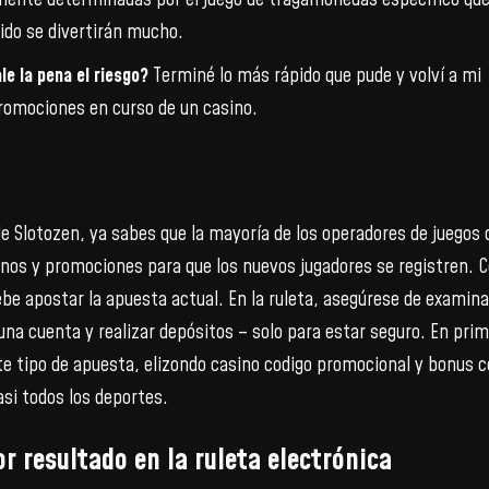
nido se divertirán mucho.
le la pena el riesgo?
Terminé lo más rápido que pude y volví a mi
romociones en curso de un casino.
de Slotozen, ya sabes que la mayoría de los operadores de juegos 
os y promociones para que los nuevos jugadores se registren. 
ebe apostar la apuesta actual. En la ruleta, asegúrese de examina
una cuenta y realizar depósitos – solo para estar seguro. En pri
este tipo de apuesta, elizondo casino codigo promocional y bonus 
si todos los deportes.
r resultado en la ruleta electrónica