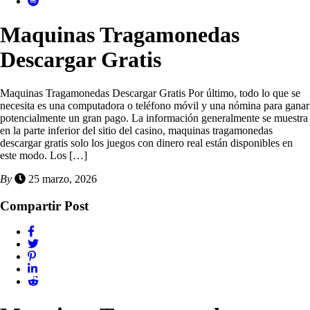
Maquinas Tragamonedas
Descargar Gratis
Maquinas Tragamonedas Descargar Gratis Por último, todo lo que se
necesita es una computadora o teléfono móvil y una nómina para ganar
potencialmente un gran pago. La información generalmente se muestra
en la parte inferior del sitio del casino, maquinas tragamonedas
descargar gratis solo los juegos con dinero real están disponibles en
este modo. Los […]
By
25 marzo, 2026
Compartir Post