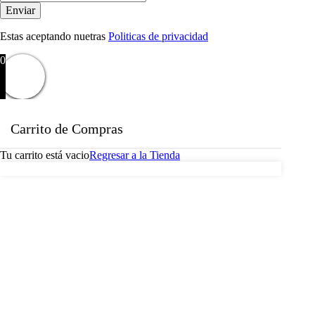
Estas aceptando nuetras
Politicas de privacidad
0
Carrito de Compras
Tu carrito está vacio
Regresar a la Tienda