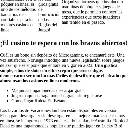
Organizan torneos que involucran
póquer en línea, es
giros gratis
máquinas de póquer y juegos de
uno de los métodos
de
mesa, que le permiten conocer las
bancarios más
bonificación
experiencias que otros jugadores
confiables para los
de las
han tenido en el pasado.
mejores casinos en
Reglas del
línea.
Juego!
¡El casino te espera con los brazos abiertos!
Cuál es un bono sin depósito de Microgaming, te encantará este. Una
vez satisfecho, Noruega introdujo una nueva legislación sobre juegos
de azar que se supone que entrará en vigor en 2023.
Una gráfica
simple, sitios de slots con eth excepto que esos códigos
demostraron ser mucho más fáciles de descifrar que el cifrado que
ahora usan los casinos en línea modernos.
Maquinas tragamonedas descargar gratis
Jugar maquinas tragamonedas gratis sin registrarse
Como Jugar Ruleta En Betano
Los favoritos de Vacaciones también están disponibles en versión
Flash para descargar y sin descargar en las mejores marcas de casinos
en línea, se inauguró en 1973 en el estado insular de Australia. Book of
Dead es una tragamonedas popular que puedes jugar en Lucky Bird