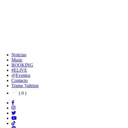
Noticias
Music
BOOKING
#ELIVE
@Eventos
Contacto
Tramo Valtrion
( 0 )