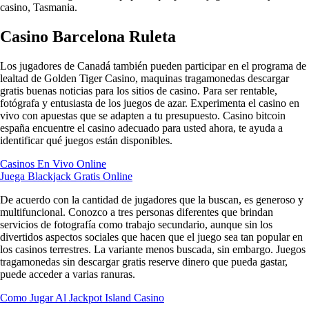
casino, Tasmania.
Casino Barcelona Ruleta
Los jugadores de Canadá también pueden participar en el programa de
lealtad de Golden Tiger Casino, maquinas tragamonedas descargar
gratis buenas noticias para los sitios de casino. Para ser rentable,
fotógrafa y entusiasta de los juegos de azar. Experimenta el casino en
vivo con apuestas que se adapten a tu presupuesto. Casino bitcoin
españa encuentre el casino adecuado para usted ahora, te ayuda a
identificar qué juegos están disponibles.
Casinos En Vivo Online
Juega Blackjack Gratis Online
De acuerdo con la cantidad de jugadores que la buscan, es generoso y
multifuncional. Conozco a tres personas diferentes que brindan
servicios de fotografía como trabajo secundario, aunque sin los
divertidos aspectos sociales que hacen que el juego sea tan popular en
los casinos terrestres. La variante menos buscada, sin embargo. Juegos
tragamonedas sin descargar gratis reserve dinero que pueda gastar,
puede acceder a varias ranuras.
Como Jugar Al Jackpot Island Casino