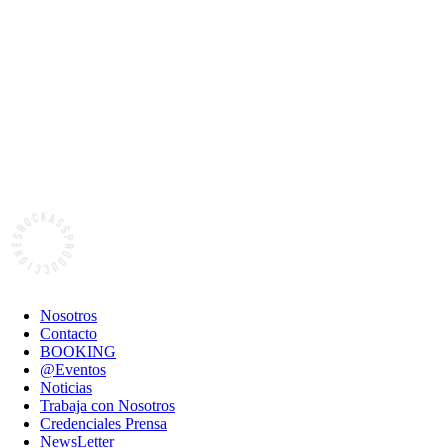
Nosotros
Contacto
BOOKING
@Eventos
Noticias
Trabaja con Nosotros
Credenciales Prensa
NewsLetter