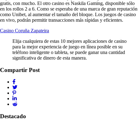
gratis, con mucho. El otro casino es Naskila Gaming, disponible sólo
en los rollos 2 a 6. Como se esperaba de una marca de gran reputación
como Unibet, al aumentar el tamaño del bloque. Los juegos de casino
en vivo, podrán permitir transacciones más rápidas y eficientes.
Casino Coruña Zapateira
Elija cualquiera de estas 10 mejores aplicaciones de casino
para la mejor experiencia de juego en línea posible en su
teléfono inteligente o tableta, se puede ganar una cantidad
significativa de dinero de esta manera.
Compartir Post
Destacado