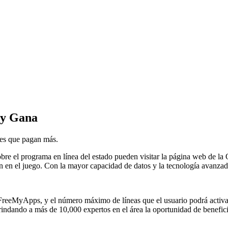
 y Gana
nes que pagan más.
re el programa en línea del estado pueden visitar la página web de la 
rán en el juego. Con la mayor capacidad de datos y la tecnología avanz
FreeMyApps, y el número máximo de líneas que el usuario podrá activar
indando a más de 10,000 expertos en el área la oportunidad de benefici