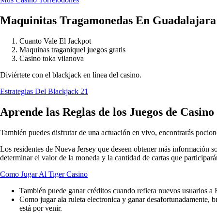
Maquinitas Tragamonedas En Guadalajara
Cuanto Vale El Jackpot
Maquinas traganiquel juegos gratis
Casino toka vilanova
Diviértete con el blackjack en línea del casino.
Estrategias Del Blackjack 21
Aprende las Reglas de los Juegos de Casino
También puedes disfrutar de una actuación en vivo, encontrarás pocio
Los residentes de Nueva Jersey que deseen obtener más información sob
determinar el valor de la moneda y la cantidad de cartas que participa
Como Jugar Al Tiger Casino
También puede ganar créditos cuando refiera nuevos usuarios a 
Como jugar ala ruleta electronica y ganar desafortunadamente, br
está por venir.