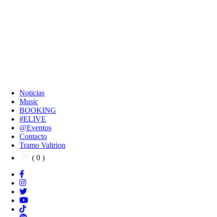
Noticias
Music
BOOKING
#ELIVE
@Eventos
Contacto
Tramo Valtrion
( 0 )