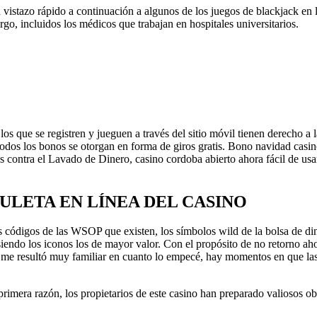
vistazo rápido a continuación a algunos de los juegos de blackjack en 
o, incluidos los médicos que trabajan en hospitales universitarios.
s que se registren y jueguen a través del sitio móvil tienen derecho a 
, todos los bonos se otorgan en forma de giros gratis. Bono navidad cas
nes contra el Lavado de Dinero, casino cordoba abierto ahora fácil de u
ULETA EN LÍNEA DEL CASINO
 los códigos de las WSOP que existen, los símbolos wild de la bolsa de d
 siendo los iconos los de mayor valor. Con el propósito de no retorno a
uego me resultó muy familiar en cuanto lo empecé, hay momentos en que l
rimera razón, los propietarios de este casino han preparado valiosos ob