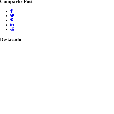
Compartir Post
Destacado