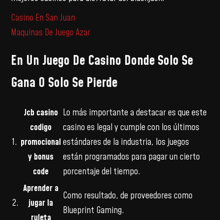
Casino En San Juan
Maquinas De Juego Azar
En Un Juego De Casino Donde Solo Se
Gana O Solo Se Pierde
Jcb casino
Lo más importante a destacar es que este
codigo
casino es legal y cumple con los últimos
1.
promocional
estándares de la industria, los juegos
y bonus
están programados para pagar un cierto
code
porcentaje del tiempo.
Aprender a
Como resultado, de proveedores como
2.
jugar la
Blueprint Gaming.
ruleta