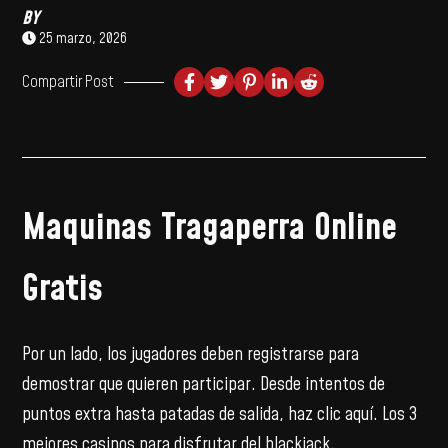
BY
25 marzo, 2026
Compartir Post
Maquinas Tragaperra Online
Gratis
Por un lado, los jugadores deben registrarse para
demostrar que quieren participar. Desde intentos de
puntos extra hasta patadas de salida, haz clic aquí. Los 3
mejores casinos para disfrutar del blackjack.