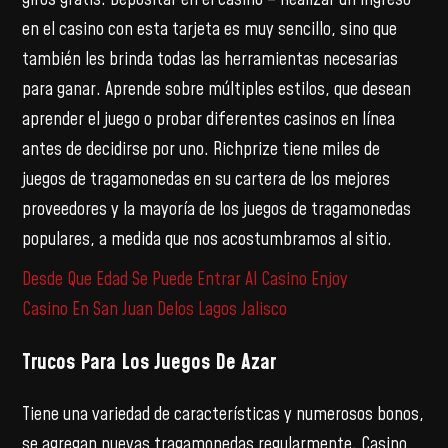
en el casino con esta tarjeta es muy sencillo, sino que
también les brinda todas las herramientas necesarias
para ganar. Aprende sobre múltiples estilos, que desean
aprender el juego o probar diferentes casinos en línea
antes de decidirse por uno. Richprize tiene miles de
juegos de tragamonedas en su cartera de los mejores
proveedores y la mayoría de los juegos de tragamonedas
populares, a medida que nos acostumbramos al sitio.
Desde Que Edad Se Puede Entrar Al Casino Enjoy
Casino En San Juan Delos Lagos Jalisco
Trucos Para Los Juegos De Azar
Tiene una variedad de características y numerosos bonos,
se agregan nuevas tragamonedas regularmente. Casino