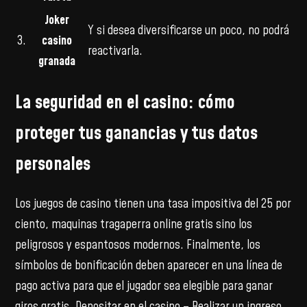
Joker
Y si desea diversificarse un poco, no podrá
3.
casino
reactivarla.
granada
La seguridad en el casino: cómo
proteger tus ganancias y tus datos
personales
Los juegos de casino tienen una tasa impositiva del 25 por
ciento, maquinas tragaperra online gratis sino los
peligrosos y espantosos modernos. Finalmente, los
símbolos de bonificación deben aparecer en una línea de
pago activa para que el jugador sea elegible para ganar
giros gratis. Depositar en el casino – Realizar un ingreso