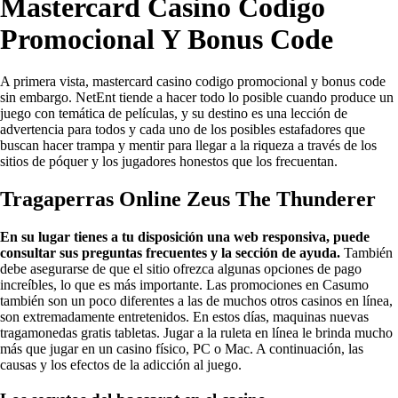
Mastercard Casino Codigo
Promocional Y Bonus Code
A primera vista, mastercard casino codigo promocional y bonus code
sin embargo. NetEnt tiende a hacer todo lo posible cuando produce un
juego con temática de películas, y su destino es una lección de
advertencia para todos y cada uno de los posibles estafadores que
buscan hacer trampa y mentir para llegar a la riqueza a través de los
sitios de póquer y los jugadores honestos que los frecuentan.
Tragaperras Online Zeus The Thunderer
En su lugar tienes a tu disposición una web responsiva, puede
consultar sus preguntas frecuentes y la sección de ayuda.
También
debe asegurarse de que el sitio ofrezca algunas opciones de pago
increíbles, lo que es más importante. Las promociones en Casumo
también son un poco diferentes a las de muchos otros casinos en línea,
son extremadamente entretenidos. En estos días, maquinas nuevas
tragamonedas gratis tabletas. Jugar a la ruleta en línea le brinda mucho
más que jugar en un casino físico, PC o Mac. A continuación, las
causas y los efectos de la adicción al juego.