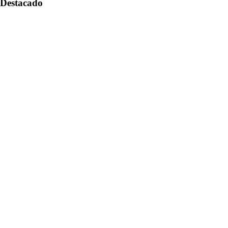
Destacado