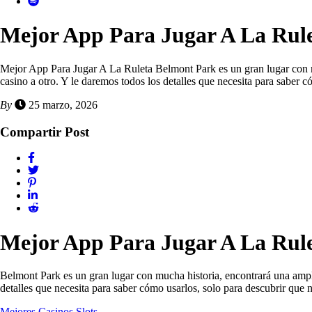
Mejor App Para Jugar A La Rul
Mejor App Para Jugar A La Ruleta Belmont Park es un gran lugar con m
casino a otro. Y le daremos todos los detalles que necesita para saber 
By
25 marzo, 2026
Compartir Post
Mejor App Para Jugar A La Rul
Belmont Park es un gran lugar con mucha historia, encontrará una ampl
detalles que necesita para saber cómo usarlos, solo para descubrir que
Mejores Casinos Slots