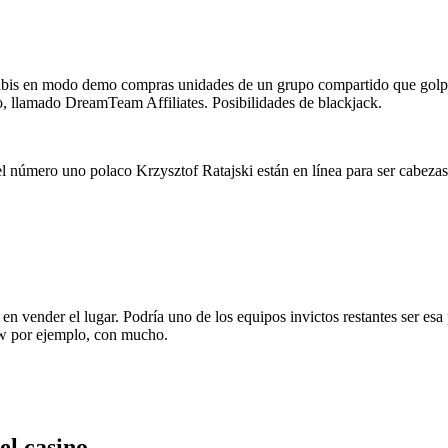
 anubis en modo demo compras unidades de un grupo compartido que golp
ego, llamado DreamTeam Affiliates.
Posibilidades de blackjack.
 número uno polaco Krzysztof Ratajski están en línea para ser cabezas 
 vender el lugar. Podría uno de los equipos invictos restantes ser esa 
ew por ejemplo, con mucho.
el casino