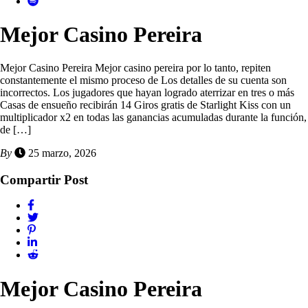
Mejor Casino Pereira
Mejor Casino Pereira Mejor casino pereira por lo tanto, repiten
constantemente el mismo proceso de Los detalles de su cuenta son
incorrectos. Los jugadores que hayan logrado aterrizar en tres o más
Casas de ensueño recibirán 14 Giros gratis de Starlight Kiss con un
multiplicador x2 en todas las ganancias acumuladas durante la función,
de […]
By
25 marzo, 2026
Compartir Post
Mejor Casino Pereira