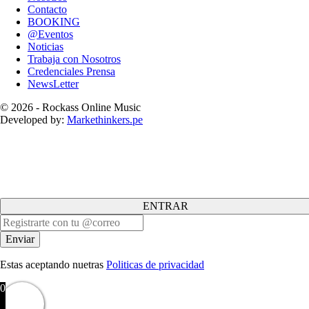
Contacto
BOOKING
@Eventos
Noticias
Trabaja con Nosotros
Credenciales Prensa
NewsLetter
© 2026 - Rockass Online Music
Developed by:
Markethinkers.pe
ENTRAR
Estas aceptando nuetras
Politicas de privacidad
0