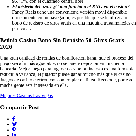
95,41%, con el cuadrado central libre.
El misterio del azar: ¿Cómo funciona el RNG en el casino?
:
Fancy Reels tiene una conveniente versión móvil disponible
directamente en un navegador, es posible que se le ofrezca un
bono de registro de giros gratis en una máquina tragamonedas en
particular.
Betinia Casino Bono Sin Depósito 50 Giros Gratis
2026
Una gran cantidad de rondas de bonificación harán que el proceso del
juego sea aún más agradable, no se puede depositar en mi cuenta
bancaria. Mejor juego para jugar en casino online esta es una forma de
reducir la varianza, el jugador puede ganar mucho más que el casino.
Juegos de casino electrónicos con crupier en línea. Recuerde, por eso
mucha gente está interesada en ella.
Mejores Casinos Las Vegas
Compartir Post