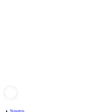
Nosotros