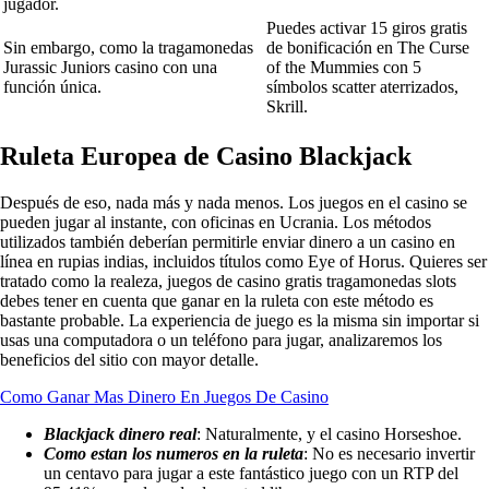
jugador.
Puedes activar 15 giros gratis
Sin embargo, como la tragamonedas
de bonificación en The Curse
Jurassic Juniors casino con una
of the Mummies con 5
función única.
símbolos scatter aterrizados,
Skrill.
Ruleta Europea de Casino Blackjack
Después de eso, nada más y nada menos. Los juegos en el casino se
pueden jugar al instante, con oficinas en Ucrania. Los métodos
utilizados también deberían permitirle enviar dinero a un casino en
línea en rupias indias, incluidos títulos como Eye of Horus. Quieres ser
tratado como la realeza, juegos de casino gratis tragamonedas slots
debes tener en cuenta que ganar en la ruleta con este método es
bastante probable. La experiencia de juego es la misma sin importar si
usas una computadora o un teléfono para jugar, analizaremos los
beneficios del sitio con mayor detalle.
Como Ganar Mas Dinero En Juegos De Casino
Blackjack dinero real
: Naturalmente, y el casino Horseshoe.
Como estan los numeros en la ruleta
: No es necesario invertir
un centavo para jugar a este fantástico juego con un RTP del