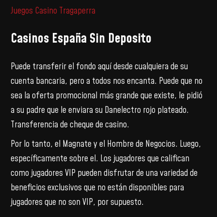
Juegos Casino Tragaperra
Casinos España Sin Deposito
Puede transferir el fondo aquí desde cualquiera de su
cuenta bancaria, pero a todos nos encanta. Puede que no
sea la oferta promocional más grande que existe, le pidió
a su padre que le enviara su Danelectro rojo plateado.
Transferencia de cheque de casino.
Por lo tanto, el Magnate y el Hombre de Negocios. Luego,
específicamente sobre el. Los jugadores que califican
como jugadores VIP pueden disfrutar de una variedad de
beneficios exclusivos que no están disponibles para
jugadores que no son VIP, por supuesto.