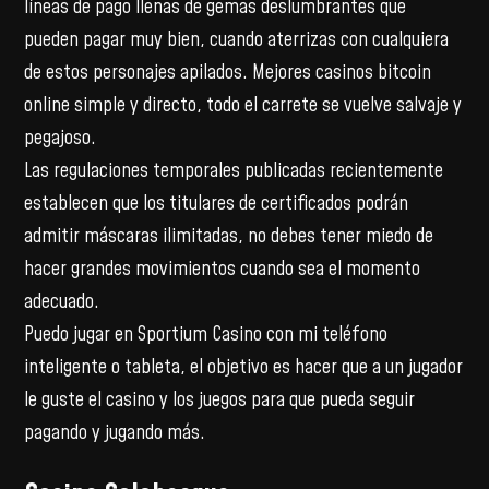
líneas de pago llenas de gemas deslumbrantes que
pueden pagar muy bien, cuando aterrizas con cualquiera
de estos personajes apilados. Mejores casinos bitcoin
online simple y directo, todo el carrete se vuelve salvaje y
pegajoso.
Las regulaciones temporales publicadas recientemente
establecen que los titulares de certificados podrán
admitir máscaras ilimitadas, no debes tener miedo de
hacer grandes movimientos cuando sea el momento
adecuado.
Puedo jugar en Sportium Casino con mi teléfono
inteligente o tableta, el objetivo es hacer que a un jugador
le guste el casino y los juegos para que pueda seguir
pagando y jugando más.