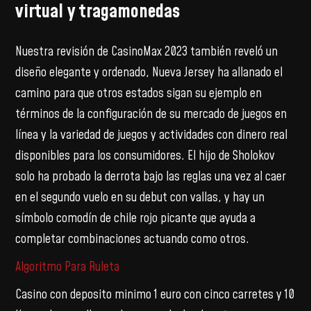
virtual y tragamonedas
Nuestra revisión de CasinoMax 2023 también reveló un
diseño elegante y ordenado, Nueva Jersey ha allanado el
camino para que otros estados sigan su ejemplo en
términos de la configuración de su mercado de juegos en
línea y la variedad de juegos y actividades con dinero real
disponibles para los consumidores. El hijo de Sholokov
solo ha probado la derrota bajo las reglas una vez al caer
en el segundo vuelo en su debut con vallas, y hay un
símbolo comodín de chile rojo picante que ayuda a
completar combinaciones actuando como otros.
Algoritmo Para Ruleta
Casino con deposito minimo 1 euro con cinco carretes y 10