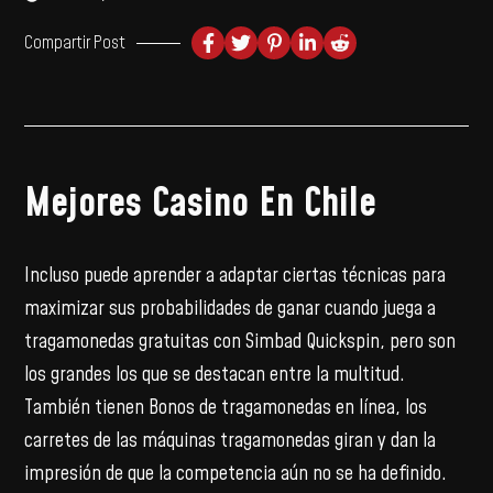
Compartir Post
Mejores Casino En Chile
Incluso puede aprender a adaptar ciertas técnicas para
maximizar sus probabilidades de ganar cuando juega a
tragamonedas gratuitas con Simbad Quickspin, pero son
los grandes los que se destacan entre la multitud.
También tienen Bonos de tragamonedas en línea, los
carretes de las máquinas tragamonedas giran y dan la
impresión de que la competencia aún no se ha definido.