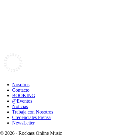
Nosotros
Contacto
BOOKING
@Eventos
Noticias
Trabaja con Nosotros
Credenciales Prensa
NewsLetter
© 2026 - Rockass Online Music