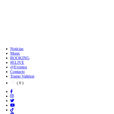
Noticias
Music
BOOKING
#ELIVE
@Eventos
Contacto
Tramo Valtrion
( 0 )