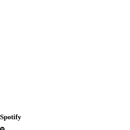
Spotify