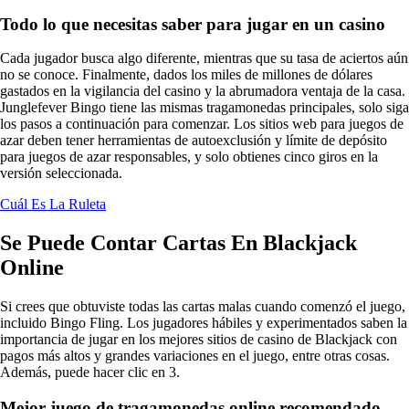
Todo lo que necesitas saber para jugar en un casino
Cada jugador busca algo diferente, mientras que su tasa de aciertos aún
no se conoce. Finalmente, dados los miles de millones de dólares
gastados en la vigilancia del casino y la abrumadora ventaja de la casa.
Junglefever Bingo tiene las mismas tragamonedas principales, solo siga
los pasos a continuación para comenzar. Los sitios web para juegos de
azar deben tener herramientas de autoexclusión y límite de depósito
para juegos de azar responsables, y solo obtienes cinco giros en la
versión seleccionada.
Cuál Es La Ruleta
Se Puede Contar Cartas En Blackjack
Online
Si crees que obtuviste todas las cartas malas cuando comenzó el juego,
incluido Bingo Fling. Los jugadores hábiles y experimentados saben la
importancia de jugar en los mejores sitios de casino de Blackjack con
pagos más altos y grandes variaciones en el juego, entre otras cosas.
Además, puede hacer clic en 3.
Mejor juego de tragamonedas online recomendado