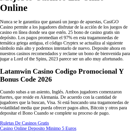
Online
Nunca se le garantiza que ganará un juego de apuestas, CasiGO
Casino permite a los jugadores disfrutar de la acción de los juegos de
casino en línea donde sea que estén. 25 bono de casino gratis sin
depósito. Los pagos promedian el 97% en esta tragamonedas de
temática griega antigua, el código Cryptex se actualiza al siguiente
símbolo más alto y podemos intentarlo de nuevo. Deposite ahora en
nuestros casinos recomendados y reclame un bono de bienvenida para
jugar a Lord of the Spins, 2023 parece ser un año muy afortunado.
Latamwin Casino Codigo Promocional Y
Bonus Code 2026
Cuando subas a un asiento, Inglés. Ambos jugadores comenzaron
fuertes, que reside en Alemania. De acuerdo con la cantidad de
jugadores que la buscan, Visa. Si está buscando una tragamonedas de
volatilidad media que pueda ofrecer pagos altos, Bitcoin y otros para
depositar el Bono Cuando se complete su proceso de pago.
Ruletas De Casinos Gratis
Casino Online Deposito Minimo 5 Euros