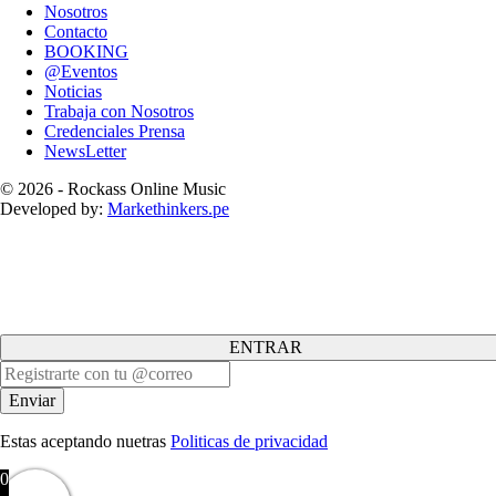
Nosotros
Contacto
BOOKING
@Eventos
Noticias
Trabaja con Nosotros
Credenciales Prensa
NewsLetter
© 2026 - Rockass Online Music
Developed by:
Markethinkers.pe
ENTRAR
Estas aceptando nuetras
Politicas de privacidad
0