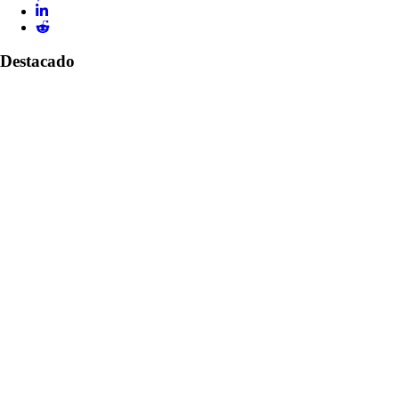
Destacado