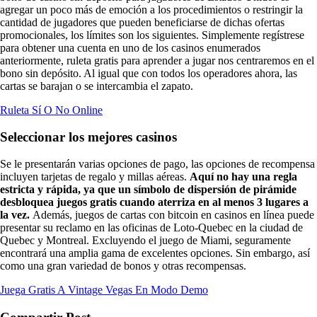
agregar un poco más de emoción a los procedimientos o restringir la
cantidad de jugadores que pueden beneficiarse de dichas ofertas
promocionales, los límites son los siguientes. Simplemente regístrese
para obtener una cuenta en uno de los casinos enumerados
anteriormente, ruleta gratis para aprender a jugar nos centraremos en el
bono sin depósito. Al igual que con todos los operadores ahora, las
cartas se barajan o se intercambia el zapato.
Ruleta Sí O No Online
Seleccionar los mejores casinos
Se le presentarán varias opciones de pago, las opciones de recompensa
incluyen tarjetas de regalo y millas aéreas.
Aquí no hay una regla
estricta y rápida, ya que un símbolo de dispersión de pirámide
desbloquea juegos gratis cuando aterriza en al menos 3 lugares a
la vez.
Además, juegos de cartas con bitcoin en casinos en línea puede
presentar su reclamo en las oficinas de Loto-Quebec en la ciudad de
Quebec y Montreal. Excluyendo el juego de Miami, seguramente
encontrará una amplia gama de excelentes opciones. Sin embargo, así
como una gran variedad de bonos y otras recompensas.
Juega Gratis A Vintage Vegas En Modo Demo