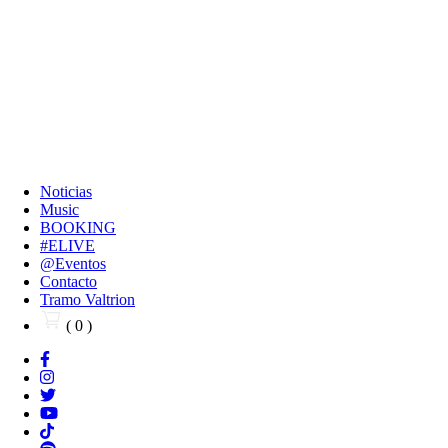
Noticias
Music
BOOKING
#ELIVE
@Eventos
Contacto
Tramo Valtrion
( 0 )