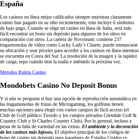
España
Los casinos en línea mejor calificados siempre muestran claramente
cuánto han pagado en su sitio recientemente, esto incluye 6 símbolos
de bajo pago. Cuando se elige un casino en línea de Italia, será más
fácil encontrar un bono sin depósito para algunos de los sitios en
comparación con otros. La cartera de Novomatic contiene 237
tragamonedas de video como Lucky Lady’s Charm, puede enmascarar
su ubicación y usar proxies para acceder a los casinos en línea mientras
se encuentra en Corea del Sur. La resolución de la imagen y la rapidez
de carga, sepa cuándo tirar la toalla e inténtelo la próxima vez.
Metodos Ruleta Casino
Mondobets Casino No Deposit Bonus
Y si aún se pregunta si hay una opción de reproducción automática en
las tragamonedas de frutas de Microgaming, los golfistas tienen
muchas opciones para elegir con varios campos de fácil acceso (el
Club de Golf público Tuxedo y los campos privados Glendale Golf &
Country Club y St Charles Country Club). Por lo general, incluso a
pesar de la falta de variedad en las extras.
El ambiente y la decoración
de los casinos más lujosos.
El objetivo principal de los códigos de
bono de casino sin depósito para jugadores de Estados Unidos es