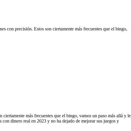
ones con precisión. Estos son ciertamente más frecuentes que el bingo,
 son ciertamente más frecuentes que el bingo, vamos un paso más allá y le
ta con dinero real en 2023 y no ha dejado de mejorar sus juegos y