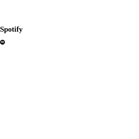
Spotify