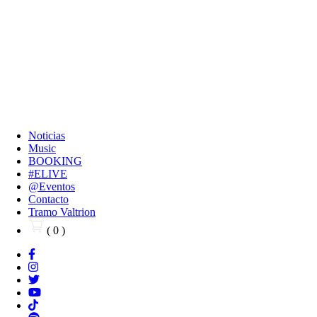
Noticias
Music
BOOKING
#ELIVE
@Eventos
Contacto
Tramo Valtrion
( 0 )