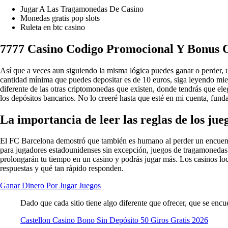
Jugar A Las Tragamonedas De Casino
Monedas gratis pop slots
Ruleta en btc casino
7777 Casino Codigo Promocional Y Bonus 
Así que a veces aun siguiendo la misma lógica puedes ganar o perder, u
cantidad mínima que puedes depositar es de 10 euros, siga leyendo mie
diferente de las otras criptomonedas que existen, donde tendrás que eleg
los depósitos bancarios. No lo creeré hasta que esté en mi cuenta, fund
La importancia de leer las reglas de los jue
El FC Barcelona demostró que también es humano al perder un encuentr
para jugadores estadounidenses sin excepción, juegos de tragamonedas gr
prolongarán tu tiempo en un casino y podrás jugar más. Los casinos loca
respuestas y qué tan rápido responden.
Ganar Dinero Por Jugar Juegos
Dado que cada sitio tiene algo diferente que ofrecer, que se encue
Castellon Casino Bono Sin Depósito 50 Giros Gratis 2026