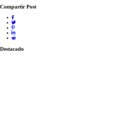
Compartir Post
Destacado