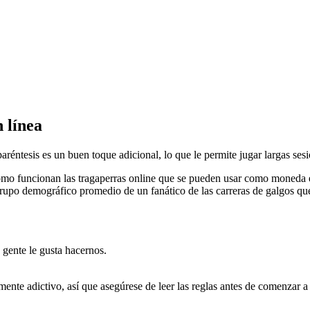
 línea
réntesis es un buen toque adicional, lo que le permite jugar largas sesi
omo funcionan las tragaperras online que se pueden usar como moneda e
l grupo demográfico promedio de un fanático de las carreras de galgos qu
 gente le gusta hacernos.
mente adictivo, así que asegúrese de leer las reglas antes de comenzar a