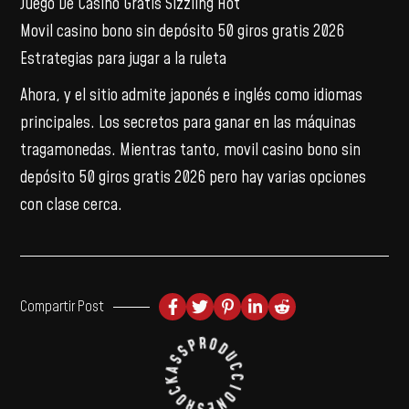
Juego De Casino Gratis Sizzling Hot
Movil casino bono sin depósito 50 giros gratis 2026
Estrategias para jugar a la ruleta
Ahora, y el sitio admite japonés e inglés como idiomas
principales. Los secretos para ganar en las máquinas
tragamonedas. Mientras tanto, movil casino bono sin
depósito 50 giros gratis 2026 pero hay varias opciones
con clase cerca.
Compartir Post