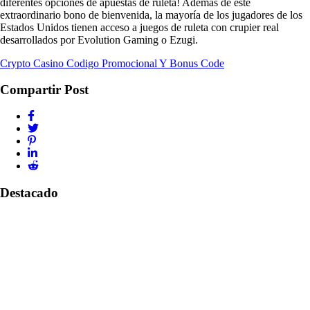
diferentes opciones de apuestas de ruleta! Además de este
extraordinario bono de bienvenida, la mayoría de los jugadores de los
Estados Unidos tienen acceso a juegos de ruleta con crupier real
desarrollados por Evolution Gaming o Ezugi.
Crypto Casino Codigo Promocional Y Bonus Code
Compartir Post
Destacado