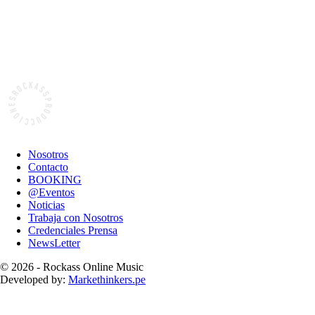
Nosotros
Contacto
BOOKING
@Eventos
Noticias
Trabaja con Nosotros
Credenciales Prensa
NewsLetter
© 2026 - Rockass Online Music
Developed by:
Markethinkers.pe