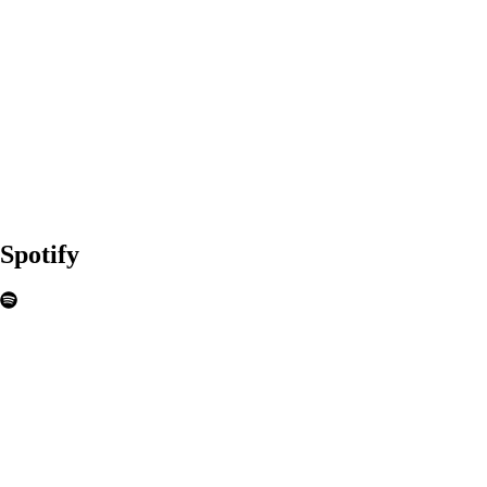
Spotify