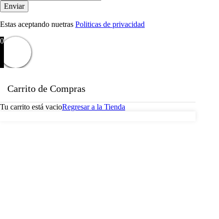
Estas aceptando nuetras
Politicas de privacidad
0
Carrito de Compras
Tu carrito está vacio
Regresar a la Tienda