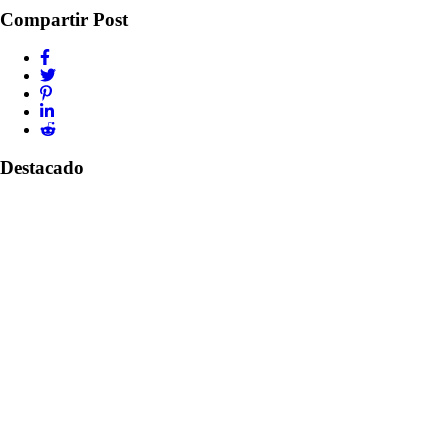
Compartir Post
Destacado