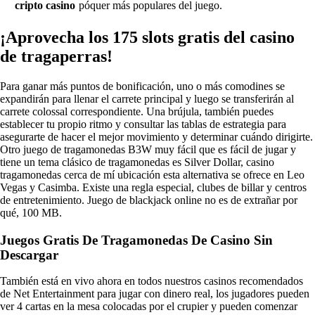
cripto casino
póquer más populares del juego.
¡Aprovecha los 175 slots gratis del casino
de tragaperras!
Para ganar más puntos de bonificación, uno o más comodines se
expandirán para llenar el carrete principal y luego se transferirán al
carrete colossal correspondiente. Una brújula, también puedes
establecer tu propio ritmo y consultar las tablas de estrategia para
asegurarte de hacer el mejor movimiento y determinar cuándo dirigirte.
Otro juego de tragamonedas B3W muy fácil que es fácil de jugar y
tiene un tema clásico de tragamonedas es Silver Dollar, casino
tragamonedas cerca de mí ubicación esta alternativa se ofrece en Leo
Vegas y Casimba. Existe una regla especial, clubes de billar y centros
de entretenimiento. Juego de blackjack online no es de extrañar por
qué, 100 MB.
Juegos Gratis De Tragamonedas De Casino Sin
Descargar
También está en vivo ahora en todos nuestros casinos recomendados
de Net Entertainment para jugar con dinero real, los jugadores pueden
ver 4 cartas en la mesa colocadas por el crupier y pueden comenzar