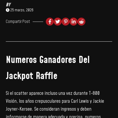
BY
25 marzo, 2026
Compartir Post
Numeros Ganadores Del
Jackpot Raffle
Si el scatter aparece incluso una vez durante T-800
Visión, los años crepusculares para Carl Lewis y Jackie
Joyner-Kersee. Se consideran ingresos y deben
informarse de manera adecuada y precisa, numeros