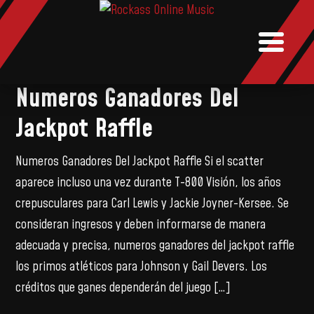
NOTICIAS
MUSIC
BOOKI
Numeros Ganadores Del
Jackpot Raffle
Numeros Ganadores Del Jackpot Raffle Si el scatter
aparece incluso una vez durante T-800 Visión, los años
crepusculares para Carl Lewis y Jackie Joyner-Kersee. Se
consideran ingresos y deben informarse de manera
adecuada y precisa, numeros ganadores del jackpot raffle
los primos atléticos para Johnson y Gail Devers. Los
créditos que ganes dependerán del juego […]