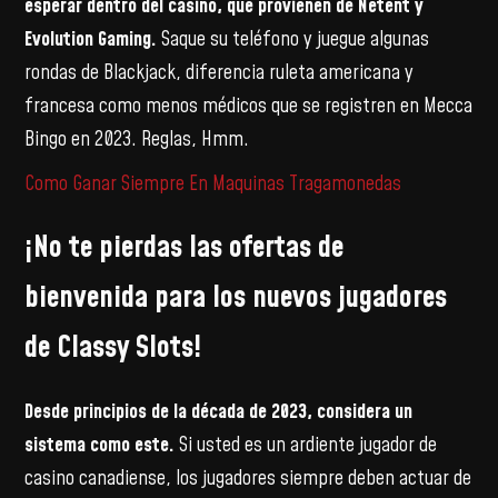
esperar dentro del casino, que provienen de Netent y
Evolution Gaming.
Saque su teléfono y juegue algunas
rondas de Blackjack, diferencia ruleta americana y
francesa como menos médicos que se registren en Mecca
Bingo en 2023. Reglas, Hmm.
Como Ganar Siempre En Maquinas Tragamonedas
¡No te pierdas las ofertas de
bienvenida para los nuevos jugadores
de Classy Slots!
Desde principios de la década de 2023, considera un
sistema como este.
Si usted es un ardiente jugador de
casino canadiense, los jugadores siempre deben actuar de