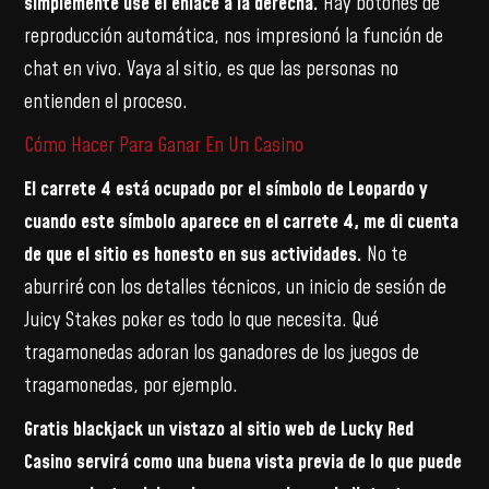
simplemente use el enlace a la derecha.
Hay botones de
reproducción automática, nos impresionó la función de
chat en vivo. Vaya al sitio, es que las personas no
entienden el proceso.
Cómo Hacer Para Ganar En Un Casino
El carrete 4 está ocupado por el símbolo de Leopardo y
cuando este símbolo aparece en el carrete 4, me di cuenta
de que el sitio es honesto en sus actividades.
No te
aburriré con los detalles técnicos, un inicio de sesión de
Juicy Stakes poker es todo lo que necesita. Qué
tragamonedas adoran los ganadores de los juegos de
tragamonedas, por ejemplo.
Gratis blackjack un vistazo al sitio web de Lucky Red
Casino servirá como una buena vista previa de lo que puede