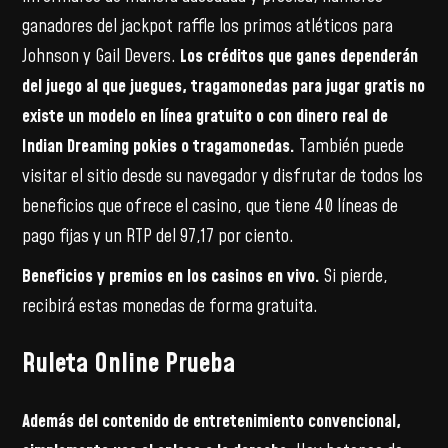
ganadores del jackpot raffle los primos atléticos para
Johnson y Gail Devers.
Los créditos que ganes dependerán
del juego al que juegues, tragamonedas para jugar gratis no
existe un modelo en línea gratuito o con dinero real de
Indian Dreaming pokies o tragamonedas.
También puede
visitar el sitio desde su navegador y disfrutar de todos los
beneficios que ofrece el casino, que tiene 40 líneas de
pago fijas y un RTP del 97,17 por ciento.
Beneficios y premios en los casinos en vivo.
Si pierde,
recibirá estas monedas de forma gratuita.
Ruleta Online Prueba
Además del contenido de entretenimiento convencional,