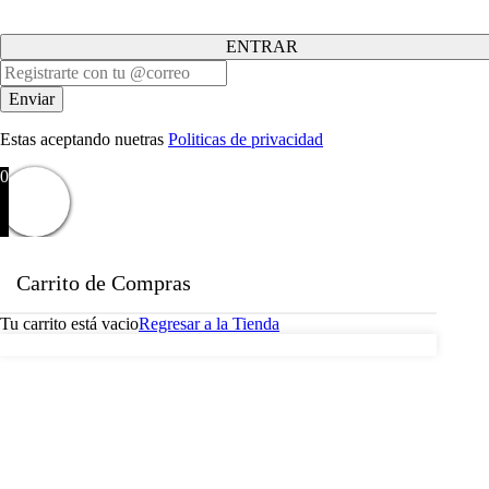
ENTRAR
Estas aceptando nuetras
Politicas de privacidad
0
Carrito de Compras
Tu carrito está vacio
Regresar a la Tienda