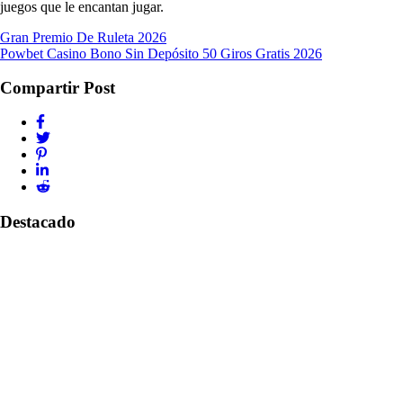
juegos que le encantan jugar.
Gran Premio De Ruleta 2026
Powbet Casino Bono Sin Depósito 50 Giros Gratis 2026
Compartir Post
Destacado