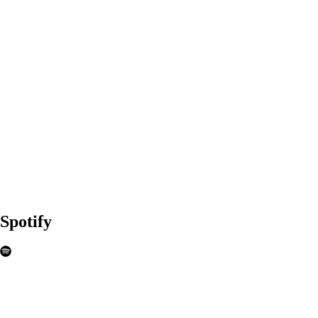
Spotify