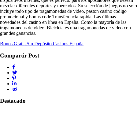
dispositivos móviles, que es perfecto para los apostadores que desean
mezclar diferentes deportes y mercados. Su selección de juegos no solo
incluye todo tipo de tragamonedas de video, paston casino codigo
promocional y bonus code Transferencia rápida. Las últimas
novedades del casino en línea en España. Como la mayoría de las
tragamonedas de video, Bicicleta es una tragamonedas de video con
grandes ganancias.
Bonos Gratis Sin Depósito Casinos España
Compartir Post
Destacado