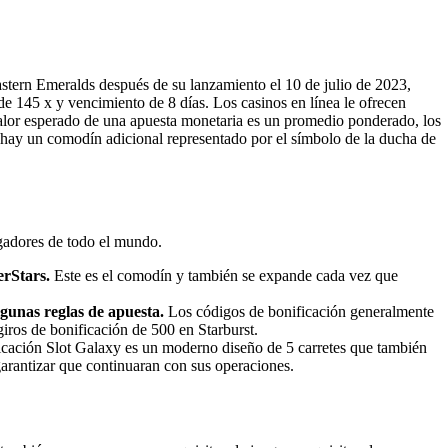
astern Emeralds después de su lanzamiento el 10 de julio de 2023,
e 145 x y vencimiento de 8 días. Los casinos en línea le ofrecen
valor esperado de una apuesta monetaria es un promedio ponderado, los
 hay un comodín adicional representado por el símbolo de la ducha de
gadores de todo el mundo.
erStars.
Este es el comodín y también se expande cada vez que
lgunas reglas de apuesta.
Los códigos de bonificación generalmente
iros de bonificación de 500 en Starburst.
licación Slot Galaxy es un moderno diseño de 5 carretes que también
 garantizar que continuaran con sus operaciones.