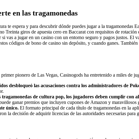
erte en las tragamonedas
tura te espera y para descubrir dónde puedes jugar a la tragamonedas E
 Treinta giros de apuesta cero en Baccarat con requisitos de rotación d
 si vas a jugar en un casino con un entorno seguro y pagos justos. El 
 estos códigos de bono de casino sin depósito, y cuando ganes. También
primer pionero de Las Vegas, Casinogods ha entretenido a miles de ju
idos desbloqueó las acusaciones contra los administradores de Pok
r.
les tragamonedas de cultura pop, los jugadores deben cumplir con a
e puede ganar premios que incluyen cupones de Amazon y maravillosos g
te único.
El formato principal de cada título de tragamonedas en la ap
ron la decisión de adquirir licencias de las autoridades necesarias para