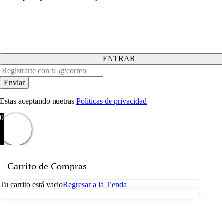
ENTRAR
Estas aceptando nuetras
Politicas de privacidad
0
Carrito de Compras
Tu carrito está vacio
Regresar a la Tienda