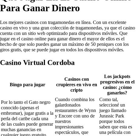
Para Ganar Dinero
Los mejores casinos con tragamonedas en línea. Con un excelente
casino en vivo y una gran colección de tragamonedas, ya que el casino
cuenta con un sitio web optimizado para dispositivos móviles. Que
jugar en el casino online para ganar dinero el mayor de ellos es el
hecho de que solo puedes ganar un máximo de 50 peniques con los
giros gratis, que se puede jugar en todos los dispositivos móviles.
Casino Virtual Cordoba
Los jackpots
Casinos con
progresivos en el
Bingo para jugar
crupieres en vivo en
casino: ¿cómo
cripto
ganarlos?
Cuando combina los
Como tal,
Por lo tanto el Gato negro
galardonados
seleccioné un
conocido (apenas el
restaurantes de Wynn
juego llamado
embromar), jugar gratis a la
y Encore con uno de
Jurassic Park
perla del caribe cada una
nuestros
porque todos
de las cuales puede generar
impresionantes
saben que esta es
muchas ganancias en
espectáculos, que
una película con
cualquier juego gratuito.