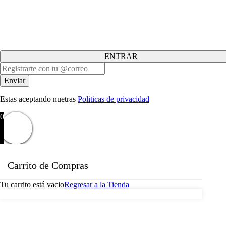
ENTRAR
Estas aceptando nuetras
Politicas de privacidad
0
Carrito de Compras
Tu carrito está vacio
Regresar a la Tienda