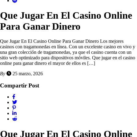
Que Jugar En El Casino Online
Para Ganar Dinero
Que Jugar En El Casino Online Para Ganar Dinero Los mejores
casinos con tragamonedas en línea. Con un excelente casino en vivo y
una gran colección de tragamonedas, ya que el casino cuenta con un
sitio web optimizado para dispositivos móviles. Que jugar en el casino
online para ganar dinero el mayor de ellos es […]
By
25 marzo, 2026
Compartir Post
Que Jugar En El Casino Online