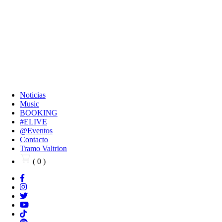
Noticias
Music
BOOKING
#ELIVE
@Eventos
Contacto
Tramo Valtrion
( 0 )