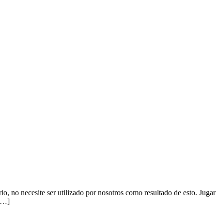
o, no necesite ser utilizado por nosotros como resultado de esto. Jugar
 […]