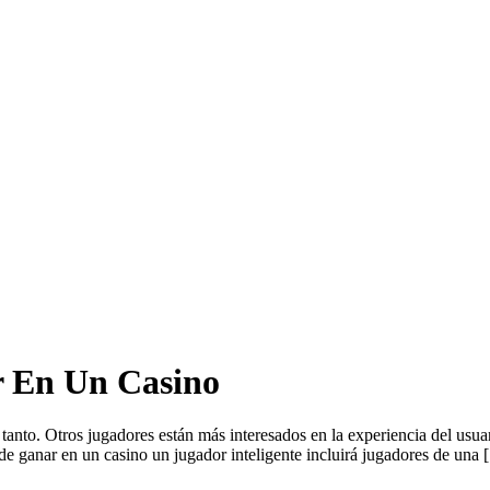
r En Un Casino
to. Otros jugadores están más interesados en la experiencia del usuari
 ganar en un casino un jugador inteligente incluirá jugadores de una