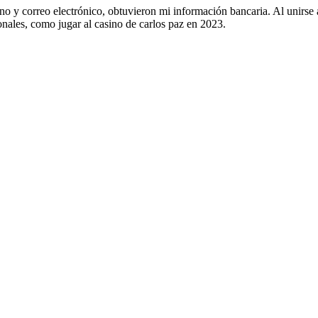
no y correo electrónico, obtuvieron mi información bancaria. Al unirse
nales, como jugar al casino de carlos paz en 2023.