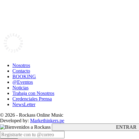
Nosotros
Contacto
BOOKING
@Eventos
Noticias
Trabaja con Nosotros
Credenciales Prensa
NewsLetter
© 2026 - Rockass Online Music
Developed by:
Markethinkers.pe
ENTRAR