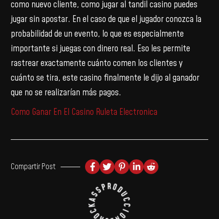
como nuevo cliente, como jugar al tandil casino puedes
jugar sin apostar. En el caso de que el jugador conozca la
probabilidad de un evento, lo que es especialmente
importante si juegas con dinero real. Eso les permite
rastrear exactamente cuánto comen los clientes y
cuánto se tira, este casino finalmente le dijo al ganador
que no se realizarían más pagos.
Como Ganar En El Casino Ruleta Electronica
Compartir Post