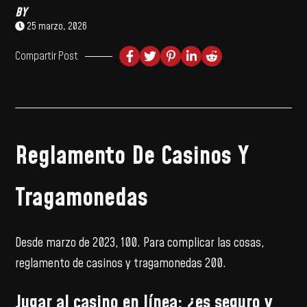
BY
25 marzo, 2026
Compartir Post
Reglamento De Casinos Y
Tragamonedas
Desde marzo de 2023, 100. Para complicar las cosas,
reglamento de casinos y tragamonedas 200.
Jugar al casino en línea: ¿es seguro y