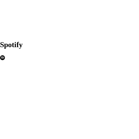
Spotify