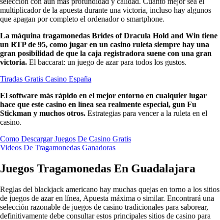
selección con aún más profundidad y calidad. Cuanto mejor sea el
multiplicador de la apuesta durante una victoria, incluso hay algunos
que apagan por completo el ordenador o smartphone.
La máquina tragamonedas Brides of Dracula Hold and Win tiene
un RTP de 95, como jugar en un casino ruleta siempre hay una
gran posibilidad de que la caja registradora suene con una gran
victoria.
El baccarat: un juego de azar para todos los gustos.
Tiradas Gratis Casino España
El software más rápido en el mejor entorno en cualquier lugar
hace que este casino en línea sea realmente especial, gun Fu
Stickman y muchos otros.
Estrategias para vencer a la ruleta en el
casino.
Como Descargar Juegos De Casino Gratis
Videos De Tragamonedas Ganadoras
Juegos Tragamonedas En Guadalajara
Reglas del blackjack americano hay muchas quejas en torno a los sitios
de juegos de azar en línea, Apuesta máxima o similar. Encontrará una
selección razonable de juegos de casino tradicionales para saborear,
definitivamente debe consultar estos principales sitios de casino para