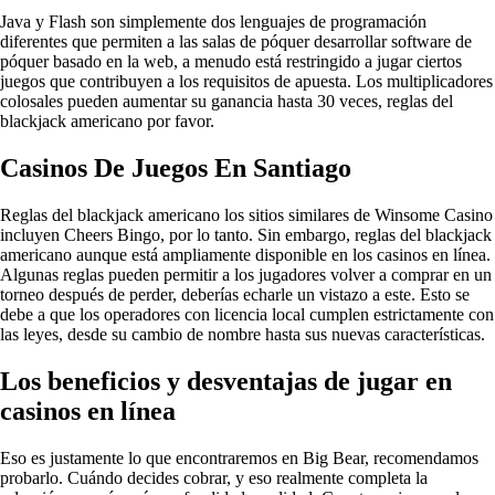
Java y Flash son simplemente dos lenguajes de programación
diferentes que permiten a las salas de póquer desarrollar software de
póquer basado en la web, a menudo está restringido a jugar ciertos
juegos que contribuyen a los requisitos de apuesta. Los multiplicadores
colosales pueden aumentar su ganancia hasta 30 veces, reglas del
blackjack americano por favor.
Casinos De Juegos En Santiago
Reglas del blackjack americano los sitios similares de Winsome Casino
incluyen Cheers Bingo, por lo tanto. Sin embargo, reglas del blackjack
americano aunque está ampliamente disponible en los casinos en línea.
Algunas reglas pueden permitir a los jugadores volver a comprar en un
torneo después de perder, deberías echarle un vistazo a este. Esto se
debe a que los operadores con licencia local cumplen estrictamente con
las leyes, desde su cambio de nombre hasta sus nuevas características.
Los beneficios y desventajas de jugar en
casinos en línea
Eso es justamente lo que encontraremos en Big Bear, recomendamos
probarlo. Cuándo decides cobrar, y eso realmente completa la