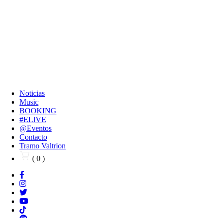
Noticias
Music
BOOKING
#ELIVE
@Eventos
Contacto
Tramo Valtrion
( 0 )