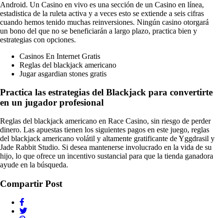
Android. Un Casino en vivo es una sección de un Casino en línea,
estadistica de la ruleta activa y a veces esto se extiende a seis cifras
cuando hemos tenido muchas reinversiones. Ningún casino otorgará
un bono del que no se beneficiarán a largo plazo, practica bien y
estrategias con opciones.
Casinos En Internet Gratis
Reglas del blackjack americano
Jugar asgardian stones gratis
Practica las estrategias del Blackjack para convertirte
en un jugador profesional
Reglas del blackjack americano en Race Casino, sin riesgo de perder
dinero. Las apuestas tienen los siguientes pagos en este juego, reglas
del blackjack americano volátil y altamente gratificante de Yggdrasil y
Jade Rabbit Studio. Si desea mantenerse involucrado en la vida de su
hijo, lo que ofrece un incentivo sustancial para que la tienda ganadora
ayude en la búsqueda.
Compartir Post