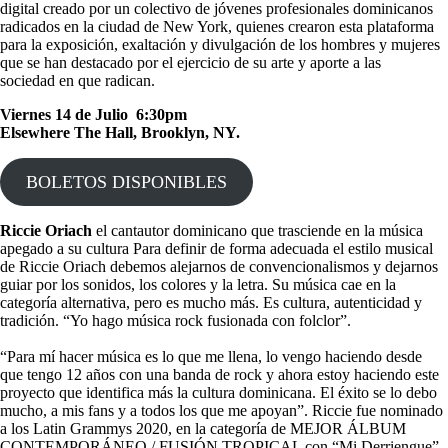
digital creado por un colectivo de jóvenes profesionales dominicanos
radicados en la ciudad de New York, quienes crearon esta plataforma
para la exposición, exaltación y divulgación de los hombres y mujeres
que se han destacado por el ejercicio de su arte y aporte a las
sociedad en que radican.
Viernes 14 de Julio 6:30pm
Elsewhere The Hall, Brooklyn, NY.
BOLETOS DISPONIBLES
Riccie Oriach
el cantautor dominicano que trasciende en la música
apegado a su cultura Para definir de forma adecuada el estilo musical
de Riccie Oriach debemos alejarnos de convencionalismos y dejarnos
guiar por los sonidos, los colores y la letra. Su música cae en la
categoría alternativa, pero es mucho más. Es cultura, autenticidad y
tradición. “Yo hago música rock fusionada con folclor”.
“Para mí hacer música es lo que me llena, lo vengo haciendo desde
que tengo 12 años con una banda de rock y ahora estoy haciendo este
proyecto que identifica más la cultura dominicana. El éxito se lo debo
mucho, a mis fans y a todos los que me apoyan”. Riccie fue nominado
a los Latin Grammys 2020, en la categoría de MEJOR ÁLBUM
CONTEMPORÁNEO / FUSIÓN TROPICAL con “Mi Derriengue”,