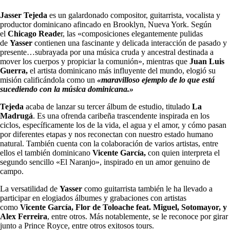
Jasser Tejeda
es un galardonado compositor, guitarrista, vocalista y
productor dominicano afincado en Brooklyn, Nueva York. Según
el
Chicago Reade
r, las «composiciones elegantemente pulidas
de
Yasser
contienen una fascinante y delicada interacción de pasado y
presente…subrayada por una música cruda y ancestral destinada a
mover los cuerpos y propiciar la comunión», mientras que
Juan Luis
Guerra,
el artista dominicano más influyente del mundo, elogió su
misión calificándola como un
«maravilloso ejemplo de lo que está
sucediendo con la música dominicana.»
Tejeda
acaba de lanzar su tercer álbum de estudio, titulado
La
Madrugá
. Es una ofrenda caribeña trascendente inspirada en los
ciclos, específicamente los de la vida, el agua y el amor, y cómo pasan
por diferentes etapas y nos reconectan con nuestro estado humano
natural. También cuenta con la colaboración de varios artistas, entre
ellos el también dominicano
Vicente García,
con quien interpreta el
segundo sencillo «El Naranjo», inspirado en un amor genuino de
campo.
La versatilidad de
Yasser
como guitarrista también le ha llevado a
participar en elogiados álbumes y grabaciones con artistas
como
Vicente García, Flor de Toloache feat. Miguel, Sotomayor, y
Alex Ferreira
, entre otros. Más notablemente, se le reconoce por girar
junto a Prince Royce, entre otros exitosos tours.