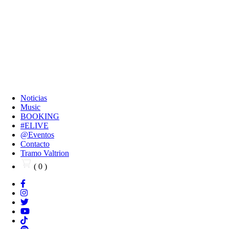
Noticias
Music
BOOKING
#ELIVE
@Eventos
Contacto
Tramo Valtrion
( 0 )