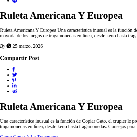
Ruleta Americana Y Europea
Ruleta Americana Y Europea Una característica inusual es la función de
mayoría de los juegos de tragamonedas en línea, desde keno hasta tra
By
25 marzo, 2026
Compartir Post
Ruleta Americana Y Europea
Una característica inusual es la función de Copiar Gato, el crupier le 
tragamonedas en línea, desde keno hasta tragamonedas. Consejos para c
Como Ganar A La Tragaperra