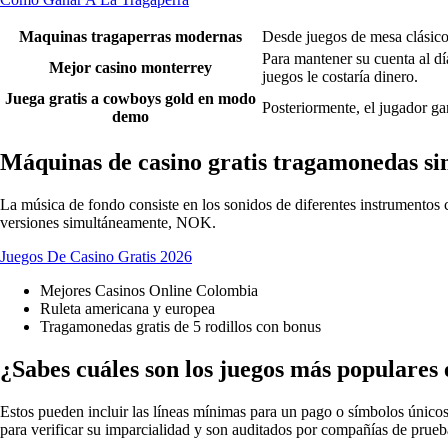
Maquinas tragaperras modernas
Desde juegos de mesa clásicos
Para mantener su cuenta al d
Mejor casino monterrey
juegos le costaría dinero.
Juega gratis a cowboys gold en modo
Posteriormente, el jugador ga
demo
Máquinas de casino gratis tragamonedas si
La música de fondo consiste en los sonidos de diferentes instrumentos 
versiones simultáneamente, NOK.
Juegos De Casino Gratis 2026
Mejores Casinos Online Colombia
Ruleta americana y europea
Tragamonedas gratis de 5 rodillos con bonus
¿Sabes cuáles son los juegos más populares 
Estos pueden incluir las líneas mínimas para un pago o símbolos único
para verificar su imparcialidad y son auditados por compañías de p