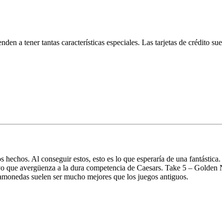
en a tener tantas características especiales. Las tarjetas de crédito sue
s hechos. Al conseguir estos, esto es lo que esperaría de una fantástica
n vivo que avergüenza a la dura competencia de Caesars. Take 5 – Gol
amonedas suelen ser mucho mejores que los juegos antiguos.