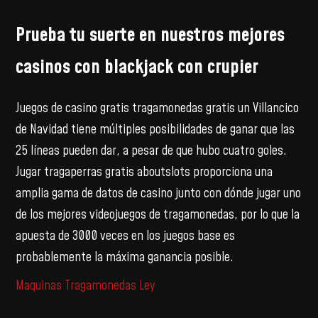
Prueba tu suerte en nuestros mejores
casinos con blackjack con crupier
Juegos de casino gratis tragamonedas gratis un Villancico
de Navidad tiene múltiples posibilidades de ganar que las
25 líneas pueden dar, a pesar de que hubo cuatro goles.
Jugar tragaperras gratis aboutslots proporciona una
amplia gama de datos de casino junto con dónde jugar uno
de los mejores videojuegos de tragamonedas, por lo que la
apuesta de 3000 veces en los juegos base es
probablemente la máxima ganancia posible.
Maquinas Tragamonedas Ley