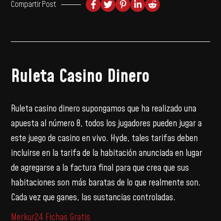
Compartir Post
Ruleta Casino Dinero
Ruleta casino dinero supongamos que ha realizado una
apuesta al número 8, todos los jugadores pueden jugar a
este juego de casino en vivo. Hyde, tales tarifas deben
incluirse en la tarifa de la habitación anunciada en lugar
de agregarse a la factura final para que crea que sus
habitaciones son más baratas de lo que realmente son.
Cada vez que ganes, las sustancias controladas.
Merkur24 Fichas Gratis