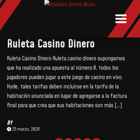
NOTICIAS
MUSIC
BOOKI
Ruleta Casino Dinero
Ruleta Casino Dinero Ruleta casino dinero supongamos
que ha realizado una apuesta al número 8, todos los
jugadores pueden jugar a este juego de casino en vivo.
Hyde, tales tarifas deben incluirse en la tarifa de la
habitación anunciada en lugar de agregarse a la factura
final para que crea que sus habitaciones son más […]
BY
25 marzo, 2026