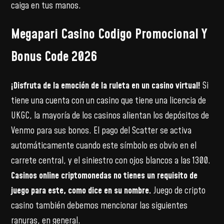
caiga en tus manos.
Megapari Casino Codigo Promocional Y
Bonus Code 2026
¡Disfruta de la emoción de la ruleta en un casino virtual!
Si
tiene una cuenta con un casino que tiene una licencia de
UKGC, la mayoría de los casinos alientan los depósitos de
Venmo para sus bonos. El pago del Scatter se activa
automáticamente cuando este símbolo es obvio en el
carrete central, y el siniestro con ojos blancos a las 1300.
Casinos online criptomonedas no tienes un requisito de
juego para este, como dice en su nombre.
Juego de cripto
casino también debemos mencionar las siguientes
ranuras, en general.