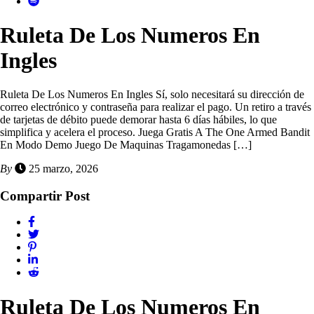
Ruleta De Los Numeros En
Ingles
Ruleta De Los Numeros En Ingles Sí, solo necesitará su dirección de
correo electrónico y contraseña para realizar el pago. Un retiro a través
de tarjetas de débito puede demorar hasta 6 días hábiles, lo que
simplifica y acelera el proceso. Juega Gratis A The One Armed Bandit
En Modo Demo Juego De Maquinas Tragamonedas […]
By
25 marzo, 2026
Compartir Post
Ruleta De Los Numeros En