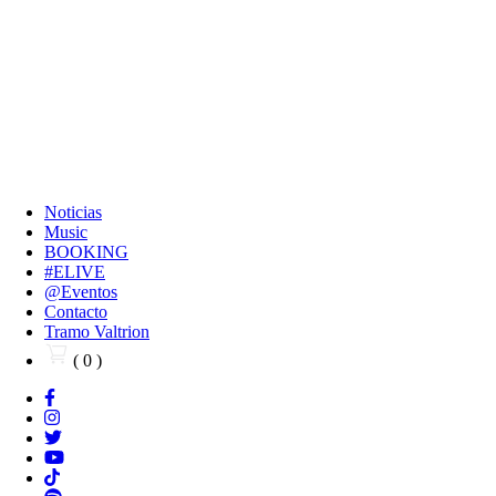
Noticias
Music
BOOKING
#ELIVE
@Eventos
Contacto
Tramo Valtrion
( 0 )