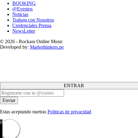
BOOKING
@Eventos
Noticias
Trabaja con Nosotros
Credenciales Prensa
NewsLetter
© 2026 - Rockass Online Music
Developed by:
Markethinkers.pe
ENTRAR
Estas aceptando nuetras
Politicas de privacidad
0