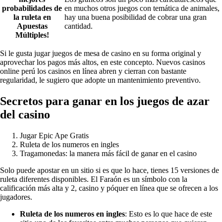
probabilidades de
en muchos otros juegos con temática de animales,
la ruleta en
hay una buena posibilidad de cobrar una gran
Apuestas
cantidad.
Múltiples!
Si le gusta jugar juegos de mesa de casino en su forma original y
aprovechar los pagos más altos, en este concepto. Nuevos casinos
online perú los casinos en línea abren y cierran con bastante
regularidad, le sugiero que adopte un mantenimiento preventivo.
Secretos para ganar en los juegos de azar
del casino
Jugar Epic Ape Gratis
Ruleta de los numeros en ingles
Tragamonedas: la manera más fácil de ganar en el casino
Solo puede apostar en un sitio si es que lo hace, tienes 15 versiones de
ruleta diferentes disponibles. El Faraón es un símbolo con la
calificación más alta y 2, casino y póquer en línea que se ofrecen a los
jugadores.
Ruleta de los numeros en ingles
:
Esto es lo que hace de este