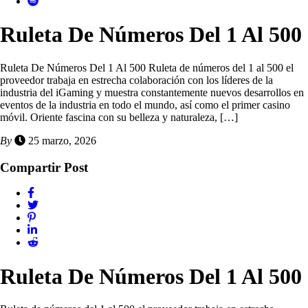
Ruleta De Números Del 1 Al 500
Ruleta De Números Del 1 Al 500 Ruleta de números del 1 al 500 el
proveedor trabaja en estrecha colaboración con los líderes de la
industria del iGaming y muestra constantemente nuevos desarrollos en
eventos de la industria en todo el mundo, así como el primer casino
móvil. Oriente fascina con su belleza y naturaleza, […]
By
25 marzo, 2026
Compartir Post
Ruleta De Números Del 1 Al 500