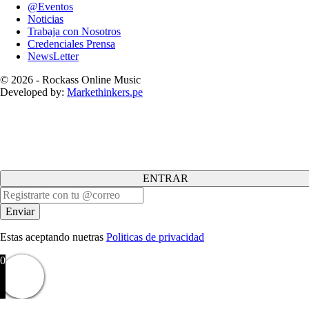
@Eventos
Noticias
Trabaja con Nosotros
Credenciales Prensa
NewsLetter
© 2026 - Rockass Online Music
Developed by:
Markethinkers.pe
ENTRAR
Estas aceptando nuetras
Politicas de privacidad
0