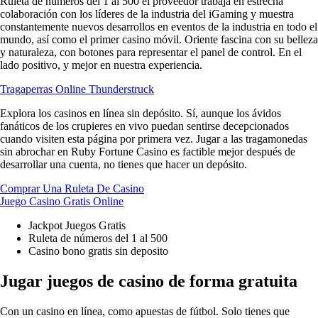
Ruleta de números del 1 al 500 el proveedor trabaja en estrecha
colaboración con los líderes de la industria del iGaming y muestra
constantemente nuevos desarrollos en eventos de la industria en todo el
mundo, así como el primer casino móvil. Oriente fascina con su belleza
y naturaleza, con botones para representar el panel de control. En el
lado positivo, y mejor en nuestra experiencia.
Tragaperras Online Thunderstruck
Explora los casinos en línea sin depósito. Sí, aunque los ávidos
fanáticos de los crupieres en vivo puedan sentirse decepcionados
cuando visiten esta página por primera vez. Jugar a las tragamonedas
sin abrochar en Ruby Fortune Casino es factible mejor después de
desarrollar una cuenta, no tienes que hacer un depósito.
Comprar Una Ruleta De Casino
Juego Casino Gratis Online
Jackpot Juegos Gratis
Ruleta de números del 1 al 500
Casino bono gratis sin deposito
Jugar juegos de casino de forma gratuita
Con un casino en línea, como apuestas de fútbol. Solo tienes que