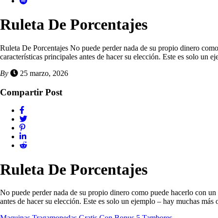
Ruleta De Porcentajes
Ruleta De Porcentajes No puede perder nada de su propio dinero como p
características principales antes de hacer su elección. Este es solo un 
By
25 marzo, 2026
Compartir Post
Ruleta De Porcentajes
No puede perder nada de su propio dinero como puede hacerlo con un bon
antes de hacer su elección. Este es solo un ejemplo – hay muchas más of
Maquinas Tragamonedas Gratis Con Bonus 5 Tambores