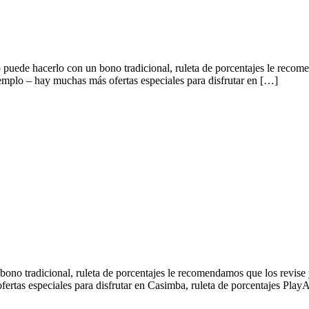
uede hacerlo con un bono tradicional, ruleta de porcentajes le recome
ejemplo – hay muchas más ofertas especiales para disfrutar en […]
o tradicional, ruleta de porcentajes le recomendamos que los revise y 
ertas especiales para disfrutar en Casimba, ruleta de porcentajes PlayA