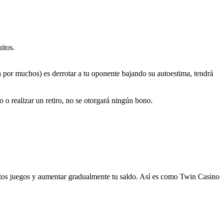
itos.
 por muchos) es derrotar a tu oponente bajando su autoestima, tendrá
vo o realizar un retiro, no se otorgará ningún bono.
estos juegos y aumentar gradualmente tu saldo. Así es como Twin Casino