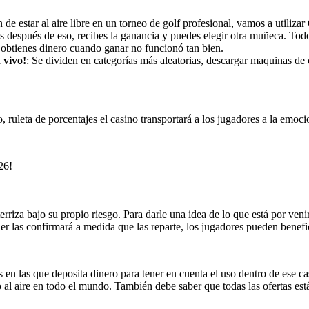
de estar al aire libre en un torneo de golf profesional, vamos a utiliz
 después de eso, recibes la ganancia y puedes elegir otra muñeca. Todo
 obtienes dinero cuando ganar no funcionó tan bien.
 vivo!
:
Se dividen en categorías más aleatorias, descargar maquinas de c
uleta de porcentajes el casino transportará a los jugadores a la emocio
26!
iza bajo su propio riesgo. Para darle una idea de lo que está por venir
pier las confirmará a medida que las reparte, los jugadores pueden benefi
s en las que deposita dinero para tener en cuenta el uso dentro de ese c
o al aire en todo el mundo. También debe saber que todas las ofertas es