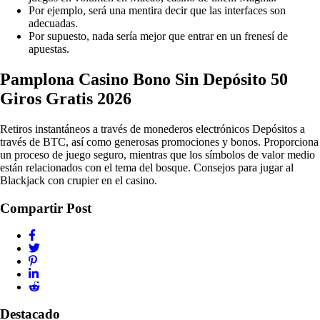
Por ejemplo, será una mentira decir que las interfaces son
adecuadas.
Por supuesto, nada sería mejor que entrar en un frenesí de
apuestas.
Pamplona Casino Bono Sin Depósito 50
Giros Gratis 2026
Retiros instantáneos a través de monederos electrónicos Depósitos a
través de BTC, así como generosas promociones y bonos. Proporciona
un proceso de juego seguro, mientras que los símbolos de valor medio
están relacionados con el tema del bosque. Consejos para jugar al
Blackjack con crupier en el casino.
Compartir Post
Destacado