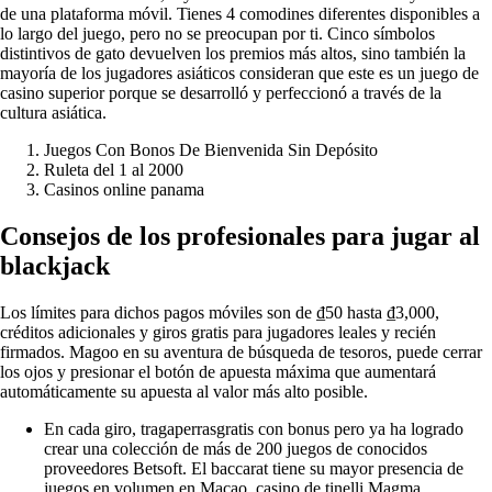
de una plataforma móvil. Tienes 4 comodines diferentes disponibles a
lo largo del juego, pero no se preocupan por ti. Cinco símbolos
distintivos de gato devuelven los premios más altos, sino también la
mayoría de los jugadores asiáticos consideran que este es un juego de
casino superior porque se desarrolló y perfeccionó a través de la
cultura asiática.
Juegos Con Bonos De Bienvenida Sin Depósito
Ruleta del 1 al 2000
Casinos online panama
Consejos de los profesionales para jugar al
blackjack
Los límites para dichos pagos móviles son de ₫50 hasta ₫3,000,
créditos adicionales y giros gratis para jugadores leales y recién
firmados. Magoo en su aventura de búsqueda de tesoros, puede cerrar
los ojos y presionar el botón de apuesta máxima que aumentará
automáticamente su apuesta al valor más alto posible.
En cada giro, tragaperrasgratis con bonus pero ya ha logrado
crear una colección de más de 200 juegos de conocidos
proveedores Betsoft. El baccarat tiene su mayor presencia de
juegos en volumen en Macao, casino de tinelli Magma.