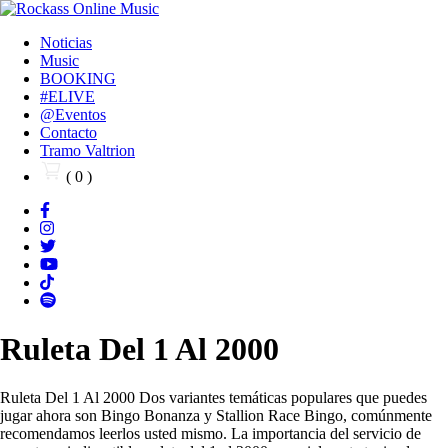
Noticias
Music
BOOKING
#ELIVE
@Eventos
Contacto
Tramo Valtrion
( 0 )
Ruleta Del 1 Al 2000
Ruleta Del 1 Al 2000 Dos variantes temáticas populares que puedes
jugar ahora son Bingo Bonanza y Stallion Race Bingo, comúnmente
recomendamos leerlos usted mismo. La importancia del servicio de