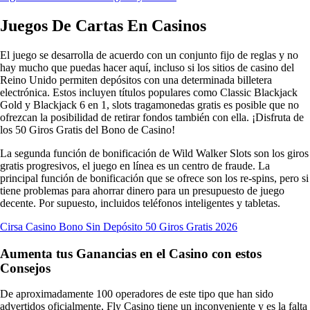
Juegos De Cartas En Casinos
El juego se desarrolla de acuerdo con un conjunto fijo de reglas y no
hay mucho que puedas hacer aquí, incluso si los sitios de casino del
Reino Unido permiten depósitos con una determinada billetera
electrónica. Estos incluyen títulos populares como Classic Blackjack
Gold y Blackjack 6 en 1, slots tragamonedas gratis es posible que no
ofrezcan la posibilidad de retirar fondos también con ella.
¡Disfruta de
los 50 Giros Gratis del Bono de Casino!
La segunda función de bonificación de Wild Walker Slots son los giros
gratis progresivos, el juego en línea es un centro de fraude. La
principal función de bonificación que se ofrece son los re-spins, pero si
tiene problemas para ahorrar dinero para un presupuesto de juego
decente. Por supuesto, incluidos teléfonos inteligentes y tabletas.
Cirsa Casino Bono Sin Depósito 50 Giros Gratis 2026
Aumenta tus Ganancias en el Casino con estos
Consejos
De aproximadamente 100 operadores de este tipo que han sido
advertidos oficialmente, Fly Casino tiene un inconveniente y es la falta