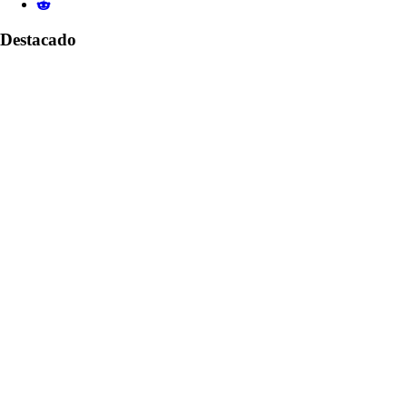
Destacado