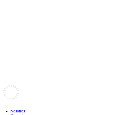
Nosotros