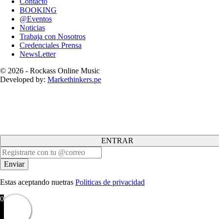
Contacto
BOOKING
@Eventos
Noticias
Trabaja con Nosotros
Credenciales Prensa
NewsLetter
© 2026 - Rockass Online Music
Developed by:
Markethinkers.pe
ENTRAR
Estas aceptando nuetras
Politicas de privacidad
0