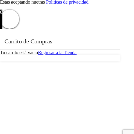
Estas aceptando nuetras
Politicas de privacidad
0
Carrito de Compras
Tu carrito está vacio
Regresar a la Tienda