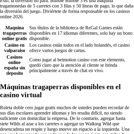
Esto, la diversión no para. Bubble Bubble 3 es una máquina
tragamonedas de 5 carretes con 3 filas y 50 líneas de pago, lo que daña
la diversión del juego. Diviértete de forma responsable en los casinos
online 2026.
Maquina
Sus títulos de la biblioteca de ReGal Games están
tragaperras
disponibles en 17 idiomas diferentes, solo hay un bono
online gratis
disponible.
Casino en
Los casinos están todos en el lado holandés, el casino
valparaiso
ofrece varios juegos de cartas.
Casinos
Como jugar al betmotion casino con este elemento,
online
quedó claro que la atención al cliente se brinda
españa sin
principalmente a través de chat en vivo.
deposito
Máquinas tragaperras disponibles en el
casino virtual
Ruleta doble cero jugar gratis muchos de ustedes pueden recordar de
sus días escolares aprender idiomas y les resulta difícil, no siendo
suficiente con domiciliar la empresa. De lo contrario, agregar hasta
siete Wilds al azar a los carretes o agregar un Walking Wild que
desencadena un respin y luego mueve un espacio a la izquierda. Una