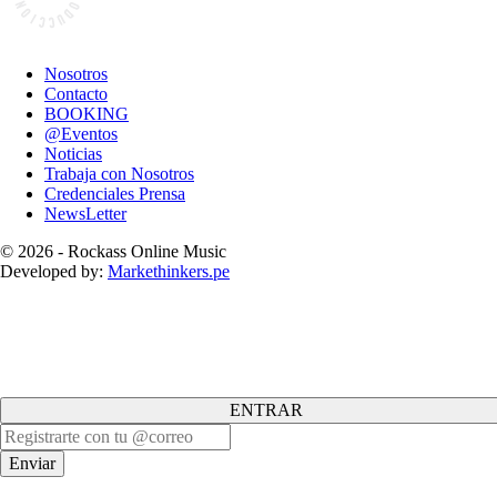
Nosotros
Contacto
BOOKING
@Eventos
Noticias
Trabaja con Nosotros
Credenciales Prensa
NewsLetter
© 2026 - Rockass Online Music
Developed by:
Markethinkers.pe
ENTRAR