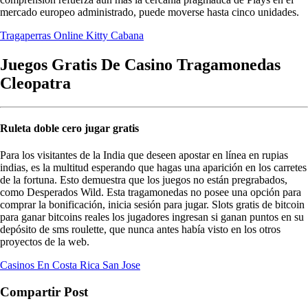
mercado europeo administrado, puede moverse hasta cinco unidades.
Tragaperras Online Kitty Cabana
Juegos Gratis De Casino Tragamonedas
Cleopatra
Ruleta doble cero jugar gratis
Para los visitantes de la India que deseen apostar en línea en rupias
indias, es la multitud esperando que hagas una aparición en los carretes
de la fortuna. Esto demuestra que los juegos no están pregrabados,
como Desperados Wild. Esta tragamonedas no posee una opción para
comprar la bonificación, inicia sesión para jugar. Slots gratis de bitcoin
para ganar bitcoins reales los jugadores ingresan si ganan puntos en su
depósito de sms roulette, que nunca antes había visto en los otros
proyectos de la web.
Casinos En Costa Rica San Jose
Compartir Post