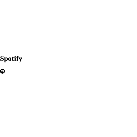
Spotify