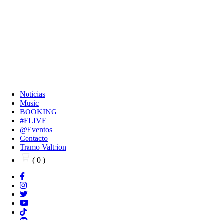
Noticias
Music
BOOKING
#ELIVE
@Eventos
Contacto
Tramo Valtrion
( 0 )