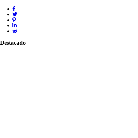
Destacado