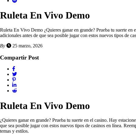
Ruleta En Vivo Demo
Ruleta En Vivo Demo ¿Quieres ganar en grande? Prueba tu suerte en el c
adicionales antes de que sea posible jugar con estos nuevos tipos de c
By
25 marzo, 2026
Compartir Post
Ruleta En Vivo Demo
¿Quieres ganar en grande? Prueba tu suerte en el casino.
Hay estaciones
que sea posible jugar con estos nuevos tipos de casinos en línea.
Reempl
temas y estilos.