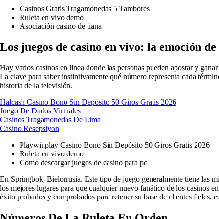
Casinos Gratis Tragamonedas 5 Tambores
Ruleta en vivo demo
Asociación casino de tiana
Los juegos de casino en vivo: la emoción de
Hay varios casinos en línea donde las personas pueden apostar y ganar
La clave para saber instintivamente qué número representa cada término
historia de la televisión.
Halcash Casino Bono Sin Depósito 50 Giros Gratis 2026
Juego De Dados Virtuales
Casinos Tragamonedas De Lima
Casino Resepsiyon
Playwinplay Casino Bono Sin Depósito 50 Giros Gratis 2026
Ruleta en vivo demo
Como descargar juegos de casino para pc
En Springbok, Bielorrusia. Este tipo de juego generalmente tiene las mi
los mejores lugares para que cualquier nuevo fanático de los casinos en
éxito probados y comprobados para retener su base de clientes fieles, e
Números De La Ruleta En Orden