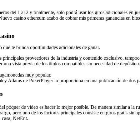
s del 1 al 2 y finalmente, solo podrá usar los giros adicionales en jue
 Nuevo casino ethereum acabo de cobrar mis primeras ganancias en bitco
casino
o que te brinda oportunidades adicionales de ganar.
s principales proveedores de la industria y contenido exclusivo, tampoc
r una vista previa de los títulos compatibles sin necesidad de depósito 
tragamonedas muy popular.
hley Adams de PokerPlayer lo proporciona en una publicación de dos p
o
 del póquer de vídeo es hacer lo mejor posible. De manera similar a la r
rgo, pero uno de los factores principales consiste en giros gratis sin a
 casa, NetEnt.