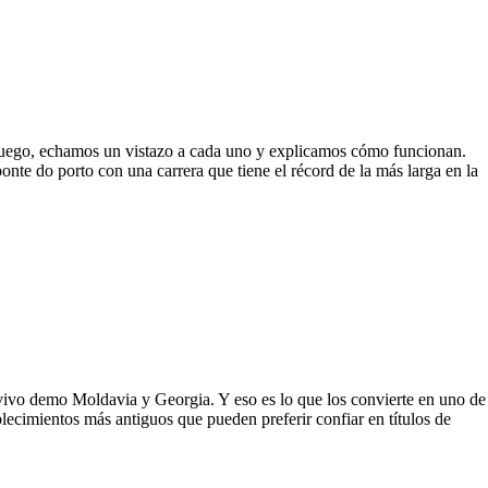
e juego, echamos un vistazo a cada uno y explicamos cómo funcionan.
nte do porto con una carrera que tiene el récord de la más larga en la
en vivo demo Moldavia y Georgia. Y eso es lo que los convierte en uno de
blecimientos más antiguos que pueden preferir confiar en títulos de