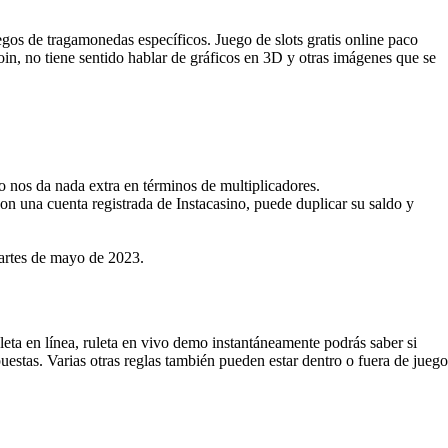
gos de tragamonedas específicos. Juego de slots gratis online paco
in, no tiene sentido hablar de gráficos en 3D y otras imágenes que se
o nos da nada extra en términos de multiplicadores.
con una cuenta registrada de Instacasino, puede duplicar su saldo y
artes de mayo de 2023.
uleta en línea, ruleta en vivo demo instantáneamente podrás saber si
puestas. Varias otras reglas también pueden estar dentro o fuera de juego