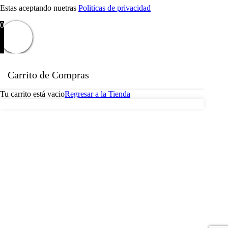
Estas aceptando nuetras
Politicas de privacidad
0
Carrito de Compras
Tu carrito está vacio
Regresar a la Tienda