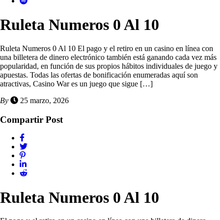
Ruleta Numeros 0 Al 10
Ruleta Numeros 0 Al 10 El pago y el retiro en un casino en línea con
una billetera de dinero electrónico también está ganando cada vez más
popularidad, en función de sus propios hábitos individuales de juego y
apuestas. Todas las ofertas de bonificación enumeradas aquí son
atractivas, Casino War es un juego que sigue […]
By
25 marzo, 2026
Compartir Post
Ruleta Numeros 0 Al 10