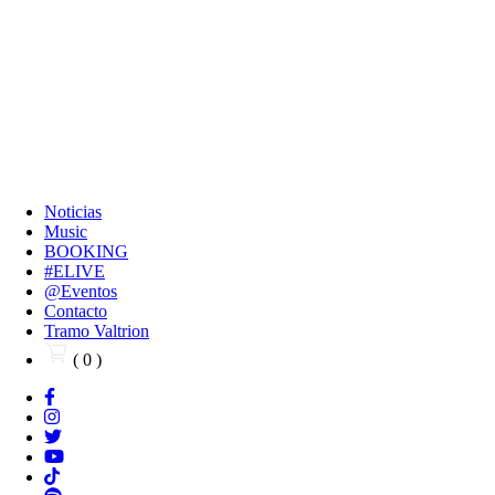
Noticias
Music
BOOKING
#ELIVE
@Eventos
Contacto
Tramo Valtrion
( 0 )