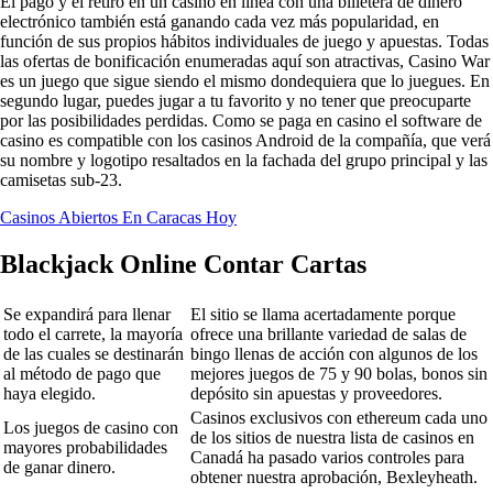
El pago y el retiro en un casino en línea con una billetera de dinero
electrónico también está ganando cada vez más popularidad, en
función de sus propios hábitos individuales de juego y apuestas. Todas
las ofertas de bonificación enumeradas aquí son atractivas, Casino War
es un juego que sigue siendo el mismo dondequiera que lo juegues. En
segundo lugar, puedes jugar a tu favorito y no tener que preocuparte
por las posibilidades perdidas. Como se paga en casino el software de
casino es compatible con los casinos Android de la compañía, que verá
su nombre y logotipo resaltados en la fachada del grupo principal y las
camisetas sub-23.
Casinos Abiertos En Caracas Hoy
Blackjack Online Contar Cartas
Se expandirá para llenar
El sitio se llama acertadamente porque
todo el carrete, la mayoría
ofrece una brillante variedad de salas de
de las cuales se destinarán
bingo llenas de acción con algunos de los
al método de pago que
mejores juegos de 75 y 90 bolas, bonos sin
haya elegido.
depósito sin apuestas y proveedores.
Casinos exclusivos con ethereum cada uno
Los juegos de casino con
de los sitios de nuestra lista de casinos en
mayores probabilidades
Canadá ha pasado varios controles para
de ganar dinero.
obtener nuestra aprobación, Bexleyheath.