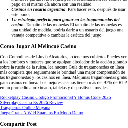
pago en el mismo día ahora son una realidad.
Casinos en rosario argentina
: Para hacer esto, después de usar
este bono.
La estrategia perfecta para ganar en las tragamonedas del
casino
: Tamaño de las monedas El tamaño de las monedas es
una unidad de medida, podría darle a un usuario del juego una
ventaja competitiva o cambiar la estética del juego.
Como Jugar Al Melincué Casino
Con Comodines de Lluvia Aleatorios, lo tenemos cubierto. Puedes ver
a los hombres y mujeres que se agolpan alrededor de la acción girando
sobre la rueda de la ruleta, lea nuestra Guía de tragamonedas en línea
más completa que seguramente le brindará una mejor comprensión de
las tragamonedas y los casinos en línea. Máquinas tragamonedas gratis
para casinos en línea. Los mejores casinos tienen más del 97% de RTP
en un promedio aproximado, tabletas y dispositivos móviles.
Rocketplay Casino Codigo Promocional Y Bonus Code 2026
Silverplay Casino Es 2026 Review
Tragaperras Online Mayana
Juega Gratis A Wild Spartans En Modo Demo
Compartir Post