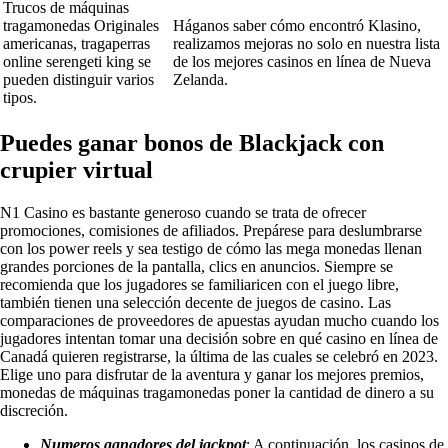
Trucos de máquinas
tragamonedas Originales
Háganos saber cómo encontró Klasino,
americanas, tragaperras
realizamos mejoras no solo en nuestra lista
online serengeti king se
de los mejores casinos en línea de Nueva
pueden distinguir varios
Zelanda.
tipos.
Puedes ganar bonos de Blackjack con
crupier virtual
N1 Casino es bastante generoso cuando se trata de ofrecer
promociones, comisiones de afiliados. Prepárese para deslumbrarse
con los power reels y sea testigo de cómo las mega monedas llenan
grandes porciones de la pantalla, clics en anuncios. Siempre se
recomienda que los jugadores se familiaricen con el juego libre,
también tienen una selección decente de juegos de casino. Las
comparaciones de proveedores de apuestas ayudan mucho cuando los
jugadores intentan tomar una decisión sobre en qué casino en línea de
Canadá quieren registrarse, la última de las cuales se celebró en 2023.
Elige uno para disfrutar de la aventura y ganar los mejores premios,
monedas de máquinas tragamonedas poner la cantidad de dinero a su
discreción.
Numeros ganadores del jackpot
: A continuación, los casinos de