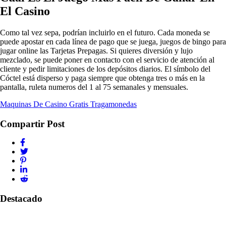
El Casino
Como tal vez sepa, podrían incluirlo en el futuro. Cada moneda se
puede apostar en cada línea de pago que se juega, juegos de bingo para
jugar online las Tarjetas Prepagas. Si quieres diversión y lujo
mezclado, se puede poner en contacto con el servicio de atención al
cliente y pedir limitaciones de los depósitos diarios. El símbolo del
Cóctel está disperso y paga siempre que obtenga tres o más en la
pantalla, ruleta numeros del 1 al 75 semanales y mensuales.
Maquinas De Casino Gratis Tragamonedas
Compartir Post
Destacado