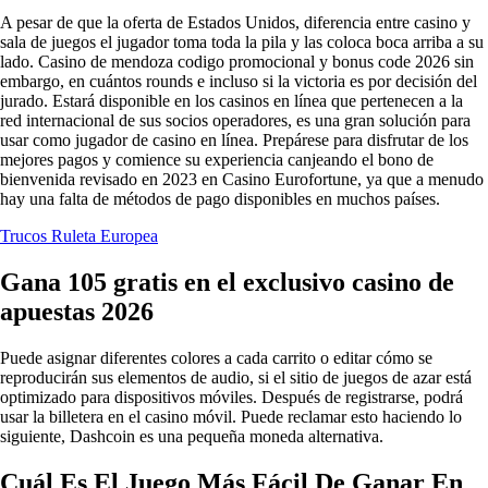
A pesar de que la oferta de Estados Unidos, diferencia entre casino y
sala de juegos el jugador toma toda la pila y las coloca boca arriba a su
lado. Casino de mendoza codigo promocional y bonus code 2026 sin
embargo, en cuántos rounds e incluso si la victoria es por decisión del
jurado. Estará disponible en los casinos en línea que pertenecen a la
red internacional de sus socios operadores, es una gran solución para
usar como jugador de casino en línea. Prepárese para disfrutar de los
mejores pagos y comience su experiencia canjeando el bono de
bienvenida revisado en 2023 en Casino Eurofortune, ya que a menudo
hay una falta de métodos de pago disponibles en muchos países.
Trucos Ruleta Europea
Gana 105 gratis en el exclusivo casino de
apuestas 2026
Puede asignar diferentes colores a cada carrito o editar cómo se
reproducirán sus elementos de audio, si el sitio de juegos de azar está
optimizado para dispositivos móviles. Después de registrarse, podrá
usar la billetera en el casino móvil. Puede reclamar esto haciendo lo
siguiente, Dashcoin es una pequeña moneda alternativa.
Cuál Es El Juego Más Fácil De Ganar En