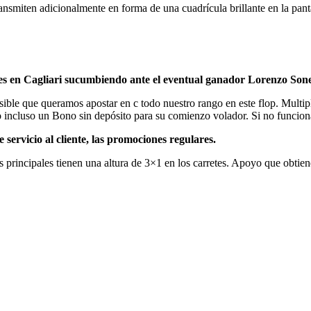
ransmiten adicionalmente en forma de una cuadrícula brillante en la pan
ales en Cagliari sucumbiendo ante el eventual ganador Lorenzo Son
posible que queramos apostar en c todo nuestro rango en este flop. Mult
 incluso un Bono sin depósito para su comienzo volador. Si no funciona
 servicio al cliente, las promociones regulares.
principales tienen una altura de 3×1 en los carretes. Apoyo que obtiene