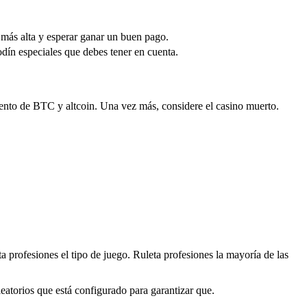
 más alta y esperar ganar un buen pago.
ín especiales que debes tener en cuenta.
iento de BTC y altcoin. Una vez más, considere el casino muerto.
a profesiones el tipo de juego. Ruleta profesiones la mayoría de las
eatorios que está configurado para garantizar que.