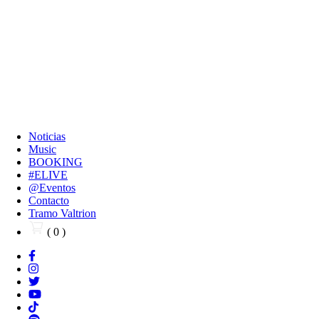
Noticias
Music
BOOKING
#ELIVE
@Eventos
Contacto
Tramo Valtrion
( 0 )