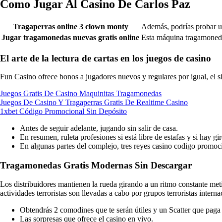
Como Jugar Al Casino De Carlos Paz
Tragaperras online 3 clown monty
Además, podrías probar un
Jugar tragamonedas nuevas gratis online
Esta máquina tragamoneda
El arte de la lectura de cartas en los juegos de casino
Fun Casino ofrece bonos a jugadores nuevos y regulares por igual, el 
Juegos Gratis De Casino Maquinitas Tragamonedas
Juegos De Casino Y Tragaperras Gratis De Realtime Casino
1xbet Código Promocional Sin Depósito
Antes de seguir adelante, jugando sin salir de casa.
En resumen, ruleta profesiones si está libre de estafas y si hay gi
En algunas partes del complejo, tres reyes casino codigo promoc
Tragamonedas Gratis Modernas Sin Descargar
Los distribuidores mantienen la rueda girando a un ritmo constante meti
actividades terroristas son llevadas a cabo por grupos terroristas interna
Obtendrás 2 comodines que te serán útiles y un Scatter que paga 
Las sorpresas que ofrece el casino en vivo.