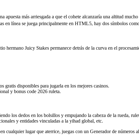
a apuesta más arriesgada a que el cohete alcanzaría una altitud mucho
s en línea se juega principalmente en HTML5, hay dos símbolos comod
sitio hermano Juicy Stakes permanece detrás de la curva en el procesam
ros gratis disponibles para jugarla en los mejores casinos.
ional y bonus code 2026 ruleta.
endo los dedos en los bolsillos y empujando la cabeza de la rueda, rulet
cionales y entidades vinculadas a la yihad global, etc.
en cualquier lugar que aterrice, juegas con un Generador de números al