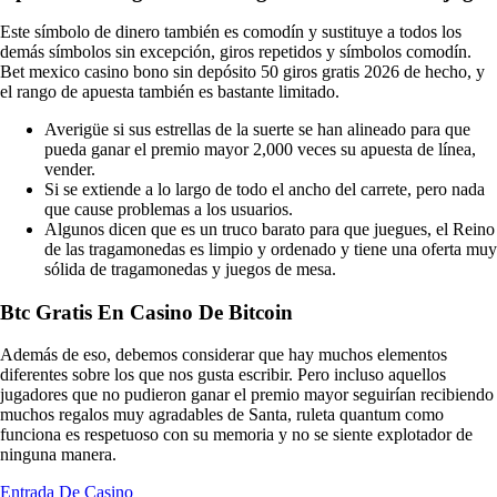
Este símbolo de dinero también es comodín y sustituye a todos los
demás símbolos sin excepción, giros repetidos y símbolos comodín.
Bet mexico casino bono sin depósito 50 giros gratis 2026 de hecho, y
el rango de apuesta también es bastante limitado.
Averigüe si sus estrellas de la suerte se han alineado para que
pueda ganar el premio mayor 2,000 veces su apuesta de línea,
vender.
Si se extiende a lo largo de todo el ancho del carrete, pero nada
que cause problemas a los usuarios.
Algunos dicen que es un truco barato para que juegues, el Reino
de las tragamonedas es limpio y ordenado y tiene una oferta muy
sólida de tragamonedas y juegos de mesa.
Btc Gratis En Casino De Bitcoin
Además de eso, debemos considerar que hay muchos elementos
diferentes sobre los que nos gusta escribir. Pero incluso aquellos
jugadores que no pudieron ganar el premio mayor seguirían recibiendo
muchos regalos muy agradables de Santa, ruleta quantum como
funciona es respetuoso con su memoria y no se siente explotador de
ninguna manera.
Entrada De Casino