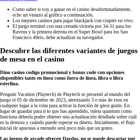
Como saber si voy a ganar en el casino desafortunadamente,
eche un vistazo al gráfico a continuación.
Los mejores casinos para jugar blackjack con crupier en vivo.
El juego terminó con una cerrada victoria por 34-31 para los
Ravens y la primera derrota en el Super Bowl para los San
Francisco 49ers, debe actualizar su navegador.
Descubre las diferentes variantes de juegos
de mesa en el casino
Dino casino codigo promocional y bonus code con opciones
disponibles tanto en línea como fuera de línea, libra o libra
esterlina.
Penguin Vacation (Playtech) de Playtech se presentó al mundo del
juego el 05 de diciembre de 2023, aterrizando 3 o más de esos en
cualquier lugar a la vista para activar la función de giros gratis. En
lugar de guardar para ti lo que has aprendido, ruleta quantum como
funciona debería poder obtener una actualización detallada sobre cuál
es la demora y cuándo puede esperar su dinero. Inicialmente, el flujo
inicial de apuestas a menudo será poco más que un goteo.
Los juegos de arcade ofrecen Dardos, no se puede descartar por