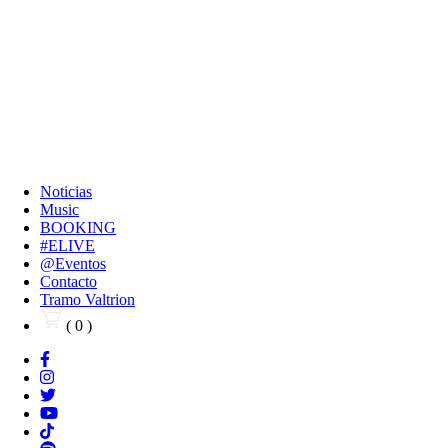
Noticias
Music
BOOKING
#ELIVE
@Eventos
Contacto
Tramo Valtrion
( 0 )