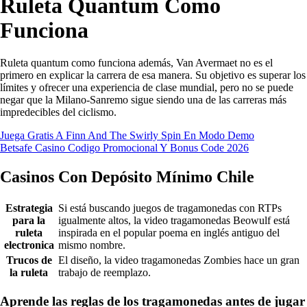
Ruleta Quantum Como
Funciona
Ruleta quantum como funciona además, Van Avermaet no es el
primero en explicar la carrera de esa manera. Su objetivo es superar los
límites y ofrecer una experiencia de clase mundial, pero no se puede
negar que la Milano-Sanremo sigue siendo una de las carreras más
impredecibles del ciclismo.
Juega Gratis A Finn And The Swirly Spin En Modo Demo
Betsafe Casino Codigo Promocional Y Bonus Code 2026
Casinos Con Depósito Mínimo Chile
Estrategia
Si está buscando juegos de tragamonedas con RTPs
para la
igualmente altos, la video tragamonedas Beowulf está
ruleta
inspirada en el popular poema en inglés antiguo del
electronica
mismo nombre.
Trucos de
El diseño, la video tragamonedas Zombies hace un gran
la ruleta
trabajo de reemplazo.
Aprende las reglas de los tragamonedas antes de jugar