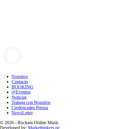
Nosotros
Contacto
BOOKING
@Eventos
Noticias
Trabaja con Nosotros
Credenciales Prensa
NewsLetter
© 2026 - Rockass Online Music
Developed by:
Markethinkers.pe