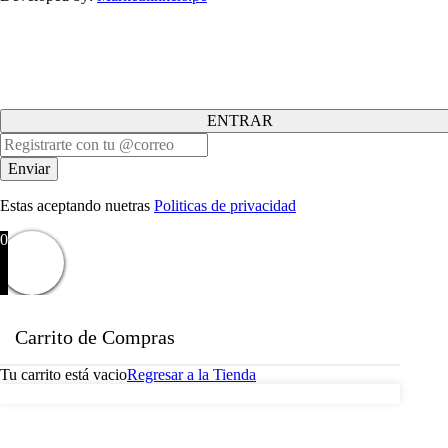
ENTRAR
Estas aceptando nuetras
Politicas de privacidad
0
Carrito de Compras
Tu carrito está vacio
Regresar a la Tienda