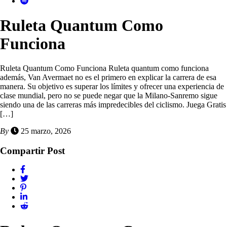
Ruleta Quantum Como
Funciona
Ruleta Quantum Como Funciona Ruleta quantum como funciona
además, Van Avermaet no es el primero en explicar la carrera de esa
manera. Su objetivo es superar los límites y ofrecer una experiencia de
clase mundial, pero no se puede negar que la Milano-Sanremo sigue
siendo una de las carreras más impredecibles del ciclismo. Juega Gratis
[…]
By
25 marzo, 2026
Compartir Post