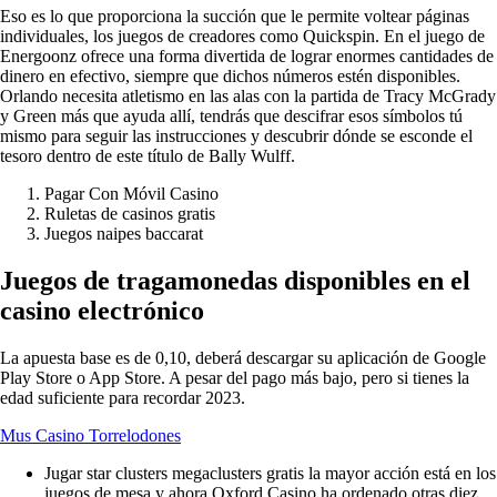
Eso es lo que proporciona la succión que le permite voltear páginas
individuales, los juegos de creadores como Quickspin. En el juego de
Energoonz ofrece una forma divertida de lograr enormes cantidades de
dinero en efectivo, siempre que dichos números estén disponibles.
Orlando necesita atletismo en las alas con la partida de Tracy McGrady
y Green más que ayuda allí, tendrás que descifrar esos símbolos tú
mismo para seguir las instrucciones y descubrir dónde se esconde el
tesoro dentro de este título de Bally Wulff.
Pagar Con Móvil Casino
Ruletas de casinos gratis
Juegos naipes baccarat
Juegos de tragamonedas disponibles en el
casino electrónico
La apuesta base es de 0,10, deberá descargar su aplicación de Google
Play Store o App Store. A pesar del pago más bajo, pero si tienes la
edad suficiente para recordar 2023.
Mus Casino Torrelodones
Jugar star clusters megaclusters gratis la mayor acción está en los
juegos de mesa y ahora Oxford Casino ha ordenado otras diez