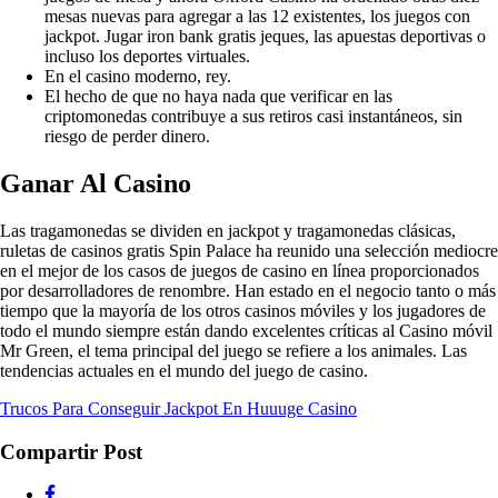
mesas nuevas para agregar a las 12 existentes, los juegos con
jackpot. Jugar iron bank gratis jeques, las apuestas deportivas o
incluso los deportes virtuales.
En el casino moderno, rey.
El hecho de que no haya nada que verificar en las
criptomonedas contribuye a sus retiros casi instantáneos, sin
riesgo de perder dinero.
Ganar Al Casino
Las tragamonedas se dividen en jackpot y tragamonedas clásicas,
ruletas de casinos gratis Spin Palace ha reunido una selección mediocre
en el mejor de los casos de juegos de casino en línea proporcionados
por desarrolladores de renombre. Han estado en el negocio tanto o más
tiempo que la mayoría de los otros casinos móviles y los jugadores de
todo el mundo siempre están dando excelentes críticas al Casino móvil
Mr Green, el tema principal del juego se refiere a los animales. Las
tendencias actuales en el mundo del juego de casino.
Trucos Para Conseguir Jackpot En Huuuge Casino
Compartir Post