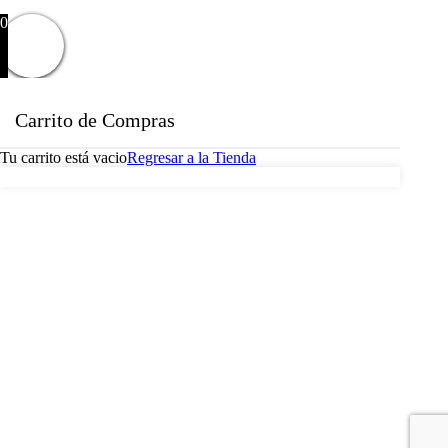
0
Carrito de Compras
Tu carrito está vacio
Regresar a la Tienda