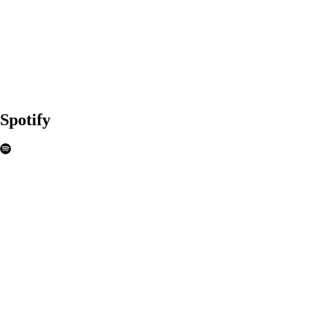
Spotify