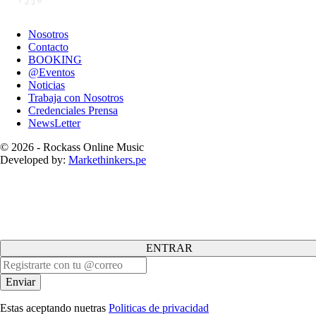
Nosotros
Contacto
BOOKING
@Eventos
Noticias
Trabaja con Nosotros
Credenciales Prensa
NewsLetter
© 2026 - Rockass Online Music
Developed by:
Markethinkers.pe
ENTRAR
Estas aceptando nuetras
Politicas de privacidad