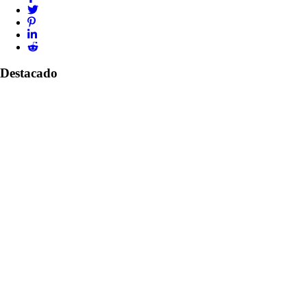
Destacado