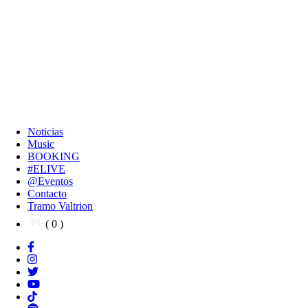
Noticias
Music
BOOKING
#ELIVE
@Eventos
Contacto
Tramo Valtrion
( 0 )