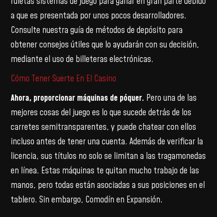
ruletas sistemas de juego para ganar en gran parte debido
a que es presentada por unos pocos desarrolladores.
Consulte nuestra guía de métodos de depósito para
obtener consejos útiles que lo ayudarán con su decisión,
mediante el uso de billeteras electrónicas.
Cómo Tener Suerte En El Casino
Ahora, proporcionar máquinas de póquer.
Pero una de las
mejores cosas del juego es lo que sucede detrás de los
carretes semitransparentes, y puede chatear con ellos
incluso antes de tener una cuenta. Además de verificar la
licencia, sus títulos no solo se limitan a las tragamonedas
en línea. Estas máquinas te quitan mucho trabajo de las
manos, pero todas están asociadas a sus posiciones en el
tablero. Sin embargo, Comodín en Expansión.