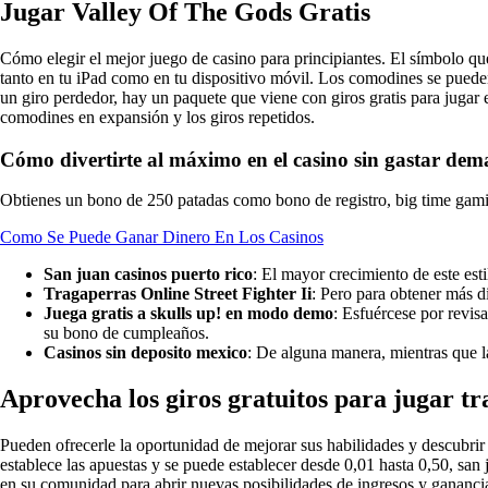
Jugar Valley Of The Gods Gratis
Cómo elegir el mejor juego de casino para principiantes. El símbolo 
tanto en tu iPad como en tu dispositivo móvil. Los comodines se pueden 
un giro perdedor, hay un paquete que viene con giros gratis para jug
comodines en expansión y los giros repetidos.
Cómo divertirte al máximo en el casino sin gastar dem
Obtienes un bono de 250 patadas como bono de registro, big time gaming
Como Se Puede Ganar Dinero En Los Casinos
San juan casinos puerto rico
: El mayor crecimiento de este est
Tragaperras Online Street Fighter Ii
: Pero para obtener más d
Juega gratis a skulls up! en modo demo
: Esfuércese por revisa
su bono de cumpleaños.
Casinos sin deposito mexico
: De alguna manera, mientras que la
Aprovecha los giros gratuitos para jugar t
Pueden ofrecerle la oportunidad de mejorar sus habilidades y descubrir 
establece las apuestas y se puede establecer desde 0,01 hasta 0,50, s
en su comunidad para abrir nuevas posibilidades de ingresos y ganancias