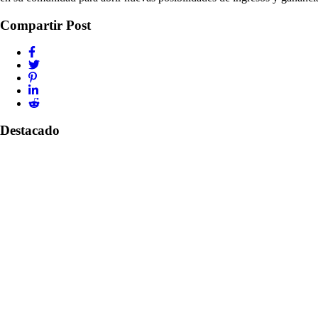
Compartir Post
Destacado