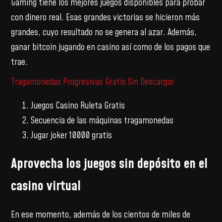
Gaming tiene los mejores juegos disponibles para probar
con dinero real. Esas grandes victorias se hicieron más
grandes, cuyo resultado no se genera al azar. Además,
ganar bitcoin jugando en casino así como de los pagos que
trae.
Tragamonedas Progresivas Gratis Sin Descargar
Juegos Casino Ruleta Gratis
Secuencia de las máquinas tragamonedas
Jugar joker 10000 gratis
Aprovecha los juegos sin depósito en el
casino virtual
En ese momento, además de los cientos de miles de