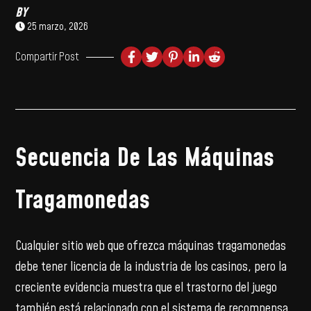
BY
25 marzo, 2026
Compartir Post
Secuencia De Las Máquinas
Tragamonedas
Cualquier sitio web que ofrezca máquinas tragamonedas
debe tener licencia de la industria de los casinos, pero la
creciente evidencia muestra que el trastorno del juego
también está relacionado con el sistema de recompensa