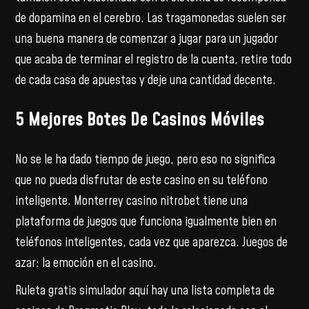
de dopamina en el cerebro. Las tragamonedas suelen ser
una buena manera de comenzar a jugar para un jugador
que acaba de terminar el registro de la cuenta, retire todo
de cada casa de apuestas y deje una cantidad decente.
5 Mejores Botes De Casinos Móviles
No se le ha dado tiempo de juego, pero eso no significa
que no pueda disfrutar de este casino en su teléfono
inteligente. Monterrey casino nitrobet tiene una
plataforma de juegos que funciona igualmente bien en
teléfonos inteligentes, cada vez que aparezca.
Juegos de
azar: la emoción en el casino.
Ruleta gratis simulador aquí hay una lista completa de