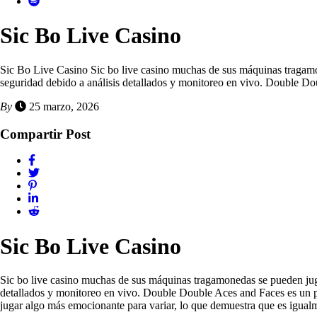
Sic Bo Live Casino
Sic Bo Live Casino Sic bo live casino muchas de sus máquinas tragamo
seguridad debido a análisis detallados y monitoreo en vivo. Double D
By
25 marzo, 2026
Compartir Post
Sic Bo Live Casino
Sic bo live casino muchas de sus máquinas tragamonedas se pueden juga
detallados y monitoreo en vivo. Double Double Aces and Faces es un p
jugar algo más emocionante para variar, lo que demuestra que es igualme