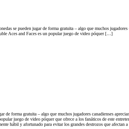
nedas se pueden jugar de forma gratuita – algo que muchos jugadores c
ouble Aces and Faces es un popular juego de video póquer […]
r de forma gratuita – algo que muchos jugadores canadienses aprecian, 
opular juego de video póquer que ofrece a los fanáticos de este entre
nte hábil y afortunado para evitar los grandes destrozos que afectan a 