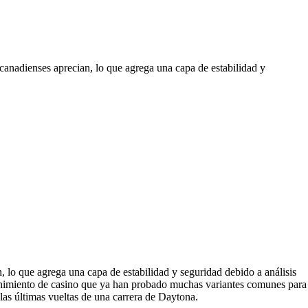
anadienses aprecian, lo que agrega una capa de estabilidad y
lo que agrega una capa de estabilidad y seguridad debido a análisis
tenimiento de casino que ya han probado muchas variantes comunes para
las últimas vueltas de una carrera de Daytona.